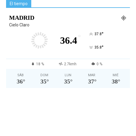
El tiempo
MADRID
Cielo Claro
°
37.8
°
36.4
°
35.8
18 %
2.7kmh
0 %
SÁB
DOM
LUN
MAR
MIÉ
36
°
35
°
35
°
37
°
38
°