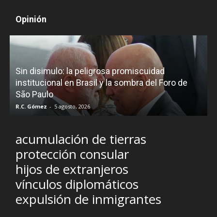
Opinión
D
Sin disimulo: la peligrosa promiscuidad
p
e
institucional en Brasil y la sombra del Foro de
São Paulo
R.C. Gómez
-
5 agosto, 2026
I
acumulación de tierras
protección consular
hijos de extranjeros
vínculos diplomáticos
expulsión de inmigrantes