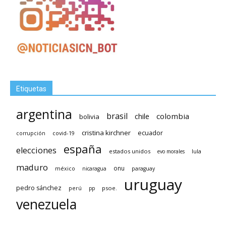
Etiquetas
argentina
brasil
chile
colombia
bolivia
cristina kirchner
ecuador
covid-19
corrupción
españa
elecciones
estados unidos
lula
evo morales
maduro
méxico
onu
nicaragua
paraguay
uruguay
pedro sánchez
psoe.
perú
pp
venezuela