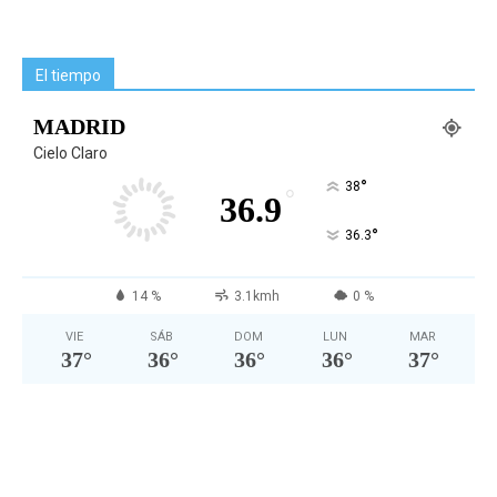
El tiempo
MADRID
Cielo Claro
°
38
°
36.9
°
36.3
14 %
3.1kmh
0 %
VIE
SÁB
DOM
LUN
MAR
37
°
36
°
36
°
36
°
37
°