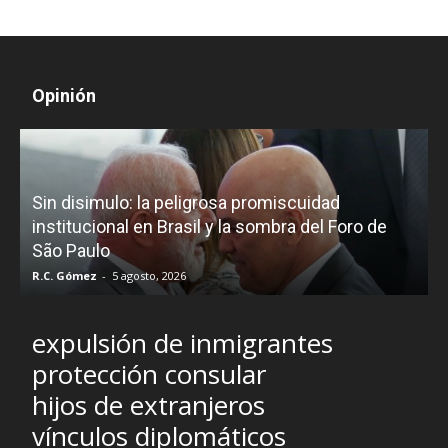
Opinión
D
Sin disimulo: la peligrosa promiscuidad
p
e
institucional en Brasil y la sombra del Foro de
São Paulo
R.C. Gómez
-
5 agosto, 2026
I
expulsión de inmigrantes
protección consular
hijos de extranjeros
vínculos diplomáticos