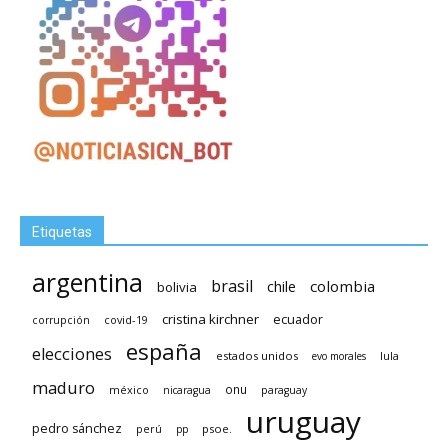
Etiquetas
argentina
brasil
chile
colombia
bolivia
cristina kirchner
ecuador
covid-19
corrupción
españa
elecciones
estados unidos
lula
evo morales
maduro
méxico
onu
nicaragua
paraguay
uruguay
pedro sánchez
psoe.
perú
pp