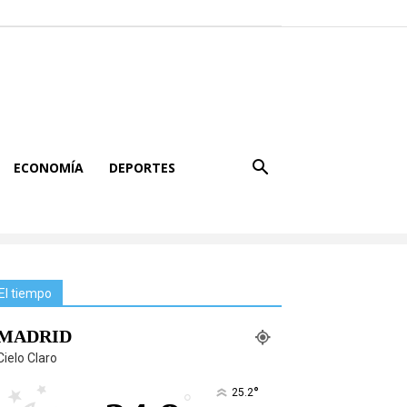
ECONOMÍA
DEPORTES
El tiempo
MADRID
Cielo Claro
°
25.2
°