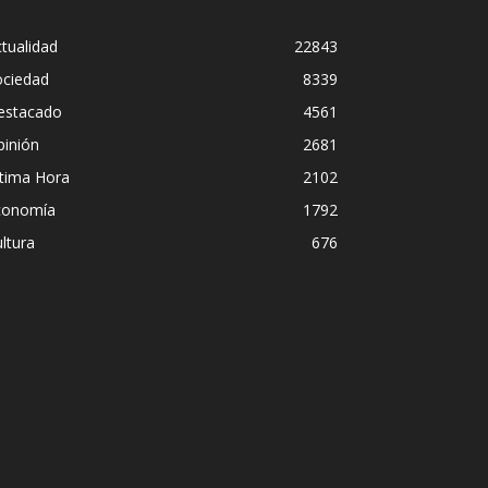
tualidad
22843
ociedad
8339
estacado
4561
pinión
2681
ltima Hora
2102
conomía
1792
ltura
676
go Leuco pintaba para bueno en la labor
o prefirió derrapar y terminar en un pr
eaming sin categoría en LUZU TV
 Almuena
-
4 agosto, 2026