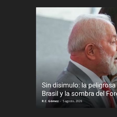
ente a un
y en
Sin disimulo: la peligros
Brasil y la sombra del Fo
R.C. Gómez
-
5 agosto, 2026