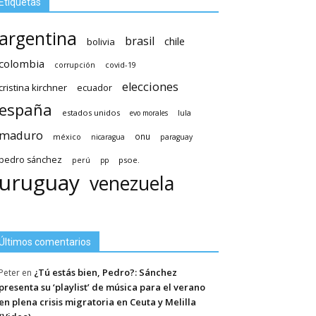
Etiquetas
argentina
brasil
chile
bolivia
colombia
covid-19
corrupción
elecciones
cristina kirchner
ecuador
españa
estados unidos
lula
evo morales
maduro
méxico
onu
nicaragua
paraguay
pedro sánchez
psoe.
perú
pp
uruguay
venezuela
Últimos comentarios
¿Tú estás bien, Pedro?: Sánchez
Peter
en
presenta su ‘playlist’ de música para el verano
en plena crisis migratoria en Ceuta y Melilla