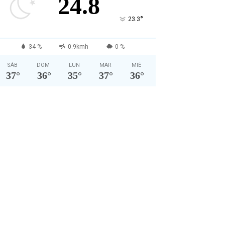
24.8
°
23.3
34 %
0.9kmh
0 %
SÁB
DOM
LUN
MAR
MIÉ
37
°
36
°
35
°
37
°
36
°