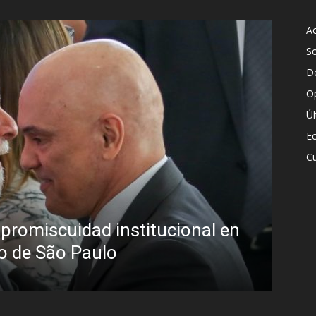
Ac
S
D
O
Ú
E
Cu
Die
a promiscuidad institucional en
per
ro de São Paulo
str
Iñigo