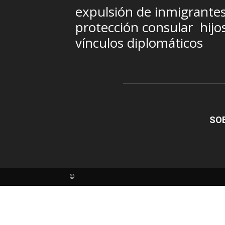
expulsión de inmigrante
protección consular
hijo
vínculos diplomáticos
SO
©