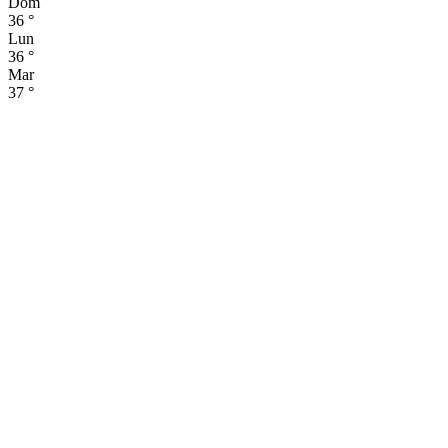
Dom
36
°
Lun
36
°
Mar
37
°