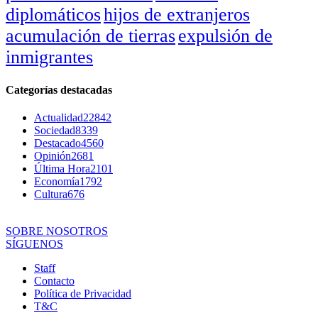
diplomáticos
hijos de extranjeros
acumulación de tierras
expulsión de
inmigrantes
Categorías destacadas
Actualidad
22842
Sociedad
8339
Destacado
4560
Opinión
2681
Última Hora
2101
Economía
1792
Cultura
676
SOBRE NOSOTROS
SÍGUENOS
Staff
Contacto
Política de Privacidad
T&C