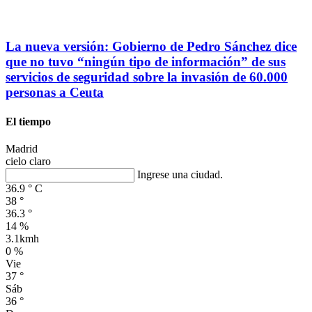
La nueva versión: Gobierno de Pedro Sánchez dice
que no tuvo “ningún tipo de información” de sus
servicios de seguridad sobre la invasión de 60.000
personas a Ceuta
El tiempo
Madrid
cielo claro
Ingrese una ciudad.
36.9
°
C
38
°
36.3
°
14 %
3.1kmh
0 %
Vie
37
°
Sáb
36
°