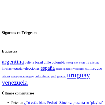
Síguenos en Telegram
Etiquetas
argentina
brasil
chile
colombia
bolivia
cristina
covid-19
corrupción
españa
elecciones
maduro
kirchner
ecuador
estados unidos
lula
evo morales
uruguay
pedro sánchez
méxico
onu
psoe.
nicaragua
paraguay
perú
pp
venezuela
Últimos comentarios
Peter
en
¿Tú estás bien, Pedro?: Sánchez presenta su ‘playlist’