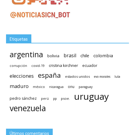
Etiquetas
argentina
brasil
chile
colombia
bolivia
cristina kirchner
ecuador
covid-19
corrupción
españa
elecciones
estados unidos
lula
evo morales
maduro
méxico
onu
nicaragua
paraguay
uruguay
pedro sánchez
psoe.
perú
pp
venezuela
Últimos comentarios