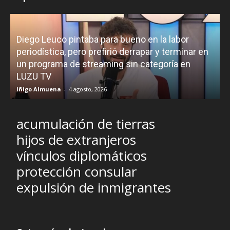
a bueno en la labor
ió derrapar y terminar en
¿Padece Pedro Sánchez el “
ng sin categoría en
Hubris”? Analistas debaten so
liderazgo del presidente
R.C. Gómez
-
2 agosto, 2026
acumulación de tierras
hijos de extranjeros
vínculos diplomáticos
protección consular
expulsión de inmigrantes