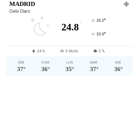
MADRID
Cielo Claro
°
25.2
°
24.8
°
23.3
34 %
0.9kmh
0 %
SÁB
DOM
LUN
MAR
MIÉ
37
°
36
°
35
°
37
°
36
°