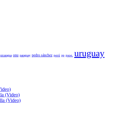
uruguay
pedro sánchez
onu
psoe.
nicaragua
paraguay
perú
pp
Video)
lla (Video)
lla (Video)