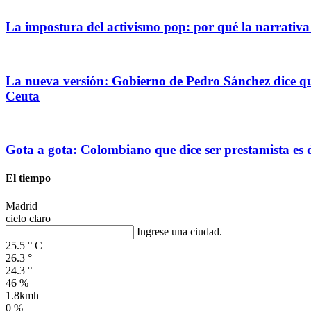
La impostura del activismo pop: por qué la narrativa
La nueva versión: Gobierno de Pedro Sánchez dice que
Ceuta
Gota a gota: Colombiano que dice ser prestamista es
El tiempo
Madrid
cielo claro
Ingrese una ciudad.
25.5
°
C
26.3
°
24.3
°
46 %
1.8kmh
0 %