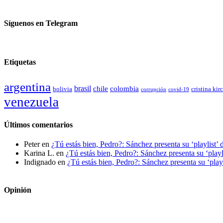
Síguenos en Telegram
Etiquetas
argentina
brasil
chile
colombia
bolivia
cristina kir
covid-19
corrupción
venezuela
Últimos comentarios
Peter
en
¿Tú estás bien, Pedro?: Sánchez presenta su ‘playlist’ 
Karina L.
en
¿Tú estás bien, Pedro?: Sánchez presenta su ‘playl
Indignado
en
¿Tú estás bien, Pedro?: Sánchez presenta su ‘playl
Opinión