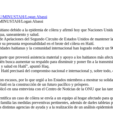
ONU/MINUSTAH/Logan Abassi
itiano debido a la epidemia de cólera y afirmó hoy que Naciones Unidas
gua, saneamiento y salud.
e de Apelaciones del Segundo Circuito de Estados Unidos de mantener 
 su presunta responsabilidad en el brote del cólera en Haití.
idades haitianas y la comunidad internacional han logrado reducir un 9
quete que proveerá asistencia material y apoyo a los haitianos más afec
én busca aumentar su respaldo para disminuir y poner fin a la transmisi
 y salud en Haití”, apuntó Haq.
 Haití precisará del compromiso nacional e internacional y, sobre todo, 
son escasos, por lo que urgió a los Estados miembros a mostrar su solid
tí en la construcción de un futuro pacífico y próspero.
có en una entrevista con el Centro de Noticias de la ONU que las tareas
entifica un caso de cólera se envía a un equipo al hogar afectado para 
familia las medidas preventivas pertinentes, además de darles tabletas pu
 distintas agencias de ayuda y a la realización de un análisis epidemiol