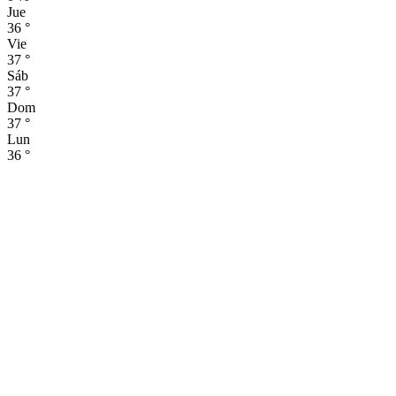
Jue
36
°
Vie
37
°
Sáb
37
°
Dom
37
°
Lun
36
°