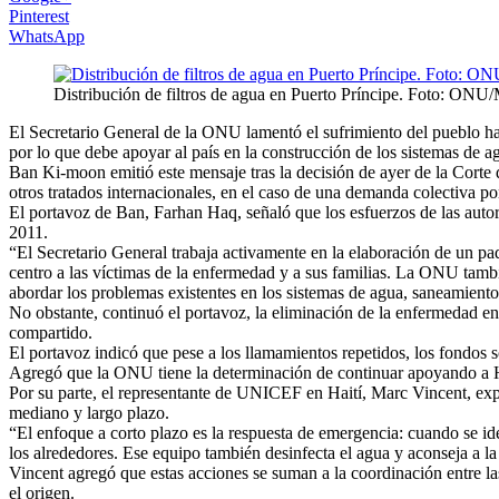
Pinterest
WhatsApp
Distribución de filtros de agua en Puerto Príncipe. Foto: 
El Secretario General de la ONU lamentó el sufrimiento del pueblo ha
por lo que debe apoyar al país en la construcción de los sistemas de a
Ban Ki-moon emitió este mensaje tras la decisión de ayer de la Cort
otros tratados internacionales, en el caso de una demanda colectiva por
El portavoz de Ban, Farhan Haq, señaló que los esfuerzos de las autor
2011.
“El Secretario General trabaja activamente en la elaboración de un pa
centro a las víctimas de la enfermedad y a sus familias. La ONU tambi
abordar los problemas existentes en los sistemas de agua, saneamiento
No obstante, continuó el portavoz, la eliminación de la enfermedad en
compartido.
El portavoz indicó que pese a los llamamientos repetidos, los fondos 
Agregó que la ONU tiene la determinación de continuar apoyando a Hai
Por su parte, el representante de UNICEF en Haití, Marc Vincent, expli
mediano y largo plazo.
“El enfoque a corto plazo es la respuesta de emergencia: cuando se id
los alrededores. Ese equipo también desinfecta el agua y aconseja a la 
Vincent agregó que estas acciones se suman a la coordinación entre las
el origen.