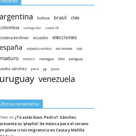
Etiquetas
argentina
brasil
chile
bolivia
colombia
covid-19
corrupción
elecciones
cristina kirchner
ecuador
españa
estados unidos
lula
evo morales
maduro
méxico
onu
nicaragua
paraguay
pedro sánchez
psoe.
perú
pp
uruguay
venezuela
Últimos comentarios
¿Tú estás bien, Pedro?: Sánchez
Peter
en
presenta su ‘playlist’ de música para el verano
en plena crisis migratoria en Ceuta y Melilla