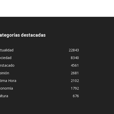
ategorías destacadas
tualidad
22843
ociedad
8340
estacado
4561
pinión
2681
ltima Hora
2102
conomía
1792
ltura
676
Diego Leuco pintaba para buen