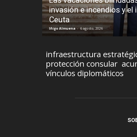
ble veto al Rey en
Sin disimulo
Brasil y la 
R.C. Gómez
-
5 agosto, 
infraestructura estratégi
protección consular
acum
vínculos diplomáticos
SO