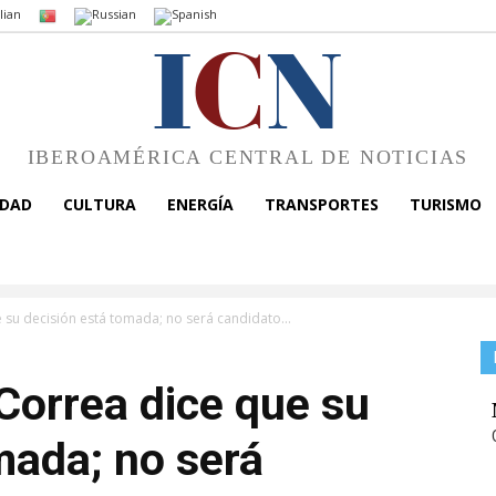
I
C
N
IBEROAMÉRICA CENTRAL DE NOTICIAS
EDAD
CULTURA
ENERGÍA
TRANSPORTES
TURISMO
 su decisión está tomada; no será candidato...
Correa dice que su
mada; no será