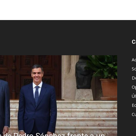
C
Ac
S
D
O
Ú
E
Cu