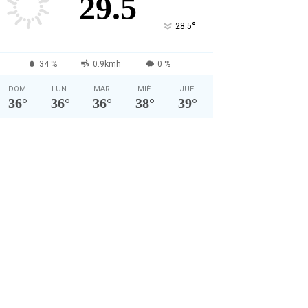
29.5
°
28.5
34 %
0.9kmh
0 %
DOM
LUN
MAR
MIÉ
JUE
36
°
36
°
36
°
38
°
39
°