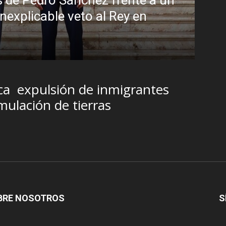
: la peligrosa promiscuidad instituciona
sombra del Foro de São Paulo
2026
ca
expulsión de inmigrantes
ulación de tierras
BRE NOSOTROS
S