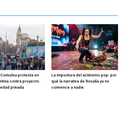
Convulsa protesta en
La impostura del activismo pop: por
entina contra proyecto
qué la narrativa de Rosalía ya no
iedad privada
convence a nadie