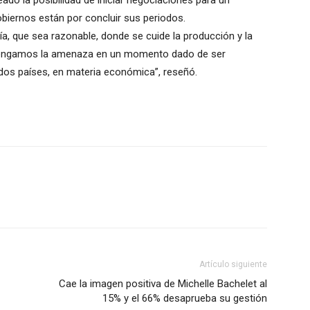
ado la posibilidad de iniciar negociaciones para un
iernos están por concluir sus periodos.
ía, que sea razonable, donde se cuide la producción y la
 tengamos la amenaza en un momento dado de ser
dos países, en materia económica”, reseñó.
Artículo siguiente
Cae la imagen positiva de Michelle Bachelet al
15% y el 66% desaprueba su gestión