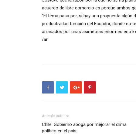
Sostuvo que la razón por la que no se ha plante
acuerdo de libre comercio es porque ambos gob
“El tema pasa por, si hay una propuesta algún d
productividad también del Ecuador, donde no
arrasados por unas asimetrías enormes entre 
/ar
Artículo anterior
Chile: Gobierno aboga por mejorar el clima
político en el país