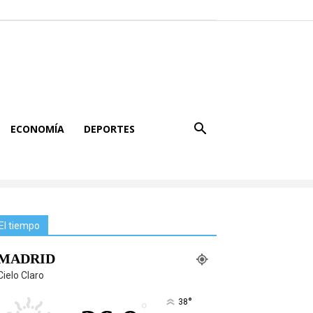
ECONOMÍA
DEPORTES
El tiempo
MADRID
Cielo Claro
°
38
°