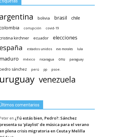
Etiquetas
argentina
brasil
chile
bolivia
colombia
covid-19
corrupción
elecciones
cristina kirchner
ecuador
españa
estados unidos
lula
evo morales
maduro
méxico
onu
nicaragua
paraguay
pedro sánchez
psoe.
perú
pp
uruguay
venezuela
Últimos comentarios
¿Tú estás bien, Pedro?: Sánchez
Peter
en
presenta su ‘playlist’ de música para el verano
en plena crisis migratoria en Ceuta y Melilla