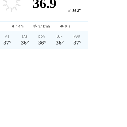
36.9
°
36.3
14 %
3.1kmh
0 %
VIE
SÁB
DOM
LUN
MAR
37
°
36
°
36
°
36
°
37
°