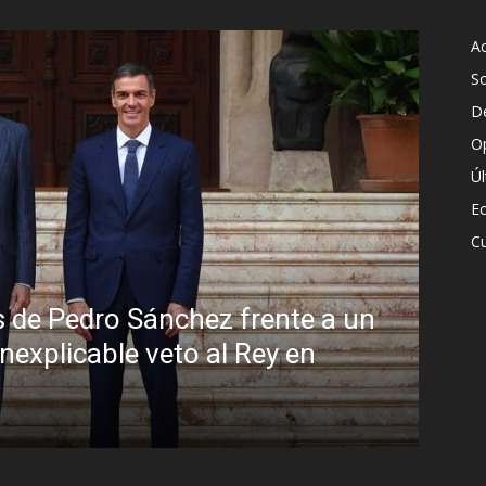
Ac
S
D
O
Ú
E
Cu
Sin disimulo: la peligrosa promiscu
Brasil y la sombra del Foro de São
R.C. Gómez
-
5 agosto, 2026