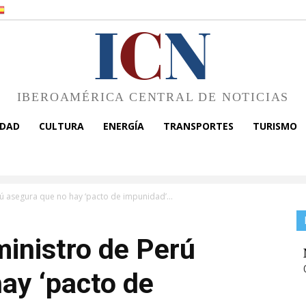
I
C
N
IBEROAMÉRICA CENTRAL DE NOTICIAS
EDAD
CULTURA
ENERGÍA
TRANSPORTES
TURISMO
ú asegura que no hay ‘pacto de impunidad’...
inistro de Perú
ay ‘pacto de