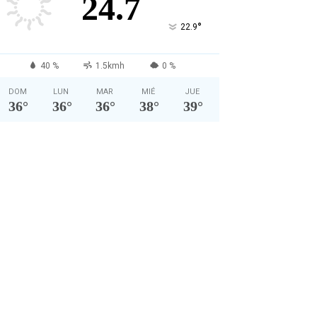
24.7
°
22.9
40 %
1.5kmh
0 %
DOM
LUN
MAR
MIÉ
JUE
36
°
36
°
36
°
38
°
39
°