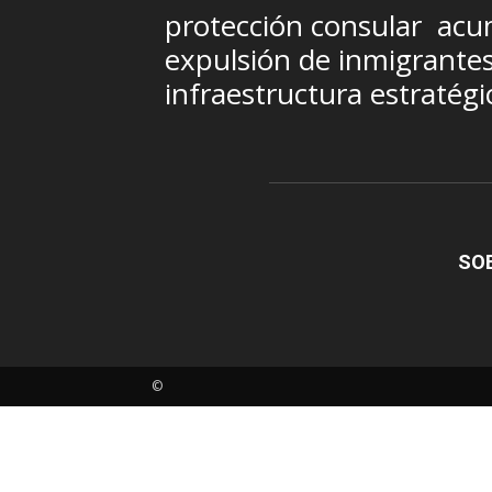
protección consular
acum
expulsión de inmigrante
infraestructura estratégi
SO
©