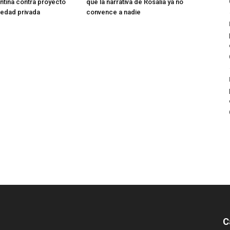
entina contra proyecto
qué la narrativa de Rosalía ya no
iedad privada
convence a nadie
C