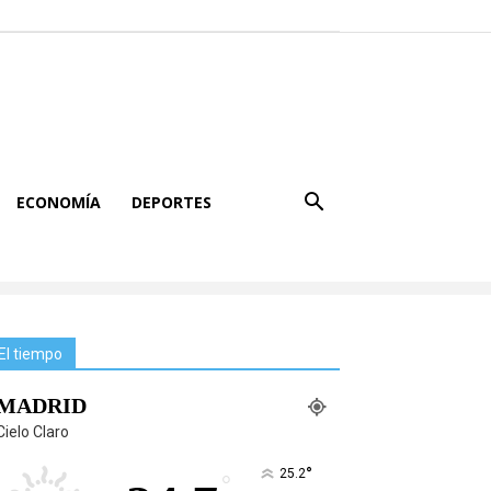
ECONOMÍA
DEPORTES
El tiempo
MADRID
Cielo Claro
°
25.2
°