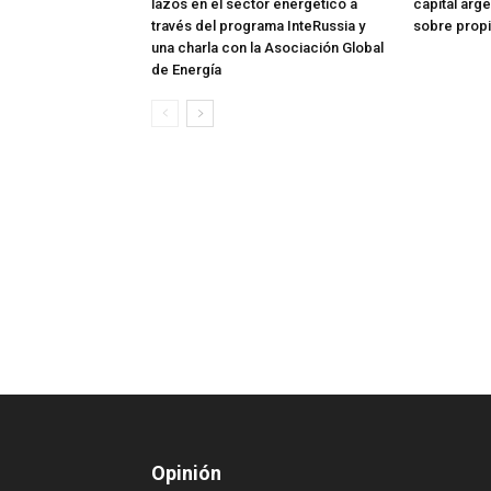
lazos en el sector energético a
capital arg
través del programa InteRussia y
sobre prop
una charla con la Asociación Global
de Energía
Opinión