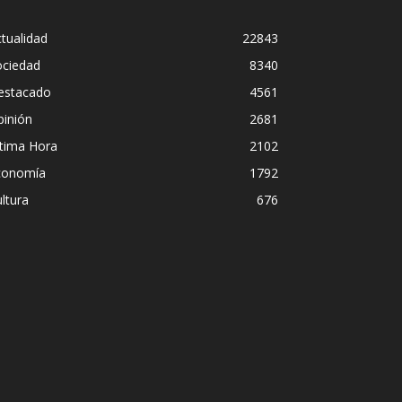
tualidad
22843
ociedad
8340
estacado
4561
pinión
2681
ltima Hora
2102
conomía
1792
ltura
676
Diego Leuco 
idad institucional en
pero prefiri
 Paulo
streaming si
Iñigo Almuena
-
4 agosto