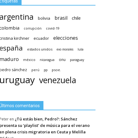
Etiquetas
argentina
brasil
chile
bolivia
colombia
covid-19
corrupción
elecciones
cristina kirchner
ecuador
españa
estados unidos
lula
evo morales
maduro
méxico
onu
nicaragua
paraguay
pedro sánchez
psoe.
perú
pp
uruguay
venezuela
Últimos comentarios
¿Tú estás bien, Pedro?: Sánchez
Peter
en
presenta su ‘playlist’ de música para el verano
en plena crisis migratoria en Ceuta y Melilla