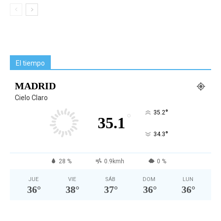
El tiempo
MADRID
Cielo Claro
°
35.2
°
35.1
°
34.3
28 %
0.9kmh
0 %
JUE
VIE
SÁB
DOM
LUN
36
°
38
°
37
°
36
°
36
°