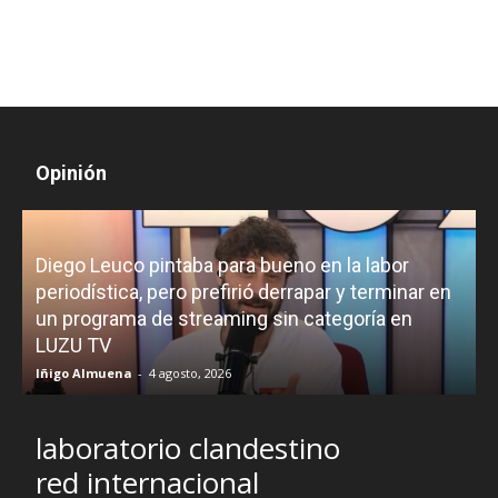
Opinión
a labor
y terminar en
¿Padece Pedro Sánchez el “Síndrome d
goría en
Hubris”? Analistas debaten sobre el esti
liderazgo del presidente
R.C. Gómez
-
2 agosto, 2026
laboratorio clandestino
red internacional