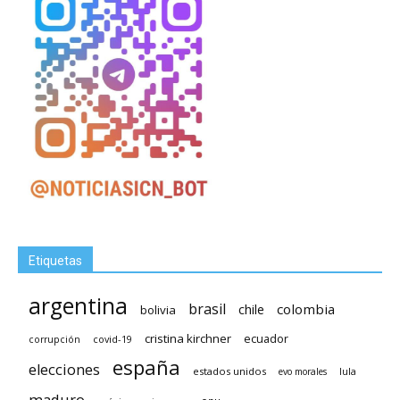
Etiquetas
argentina
brasil
chile
colombia
bolivia
cristina kirchner
ecuador
covid-19
corrupción
españa
elecciones
estados unidos
lula
evo morales
maduro