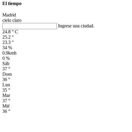
El tiempo
Madrid
cielo claro
Ingrese una ciudad.
24.8
°
C
25.2
°
23.3
°
34 %
0.9kmh
0 %
Sáb
37
°
Dom
36
°
Lun
35
°
Mar
37
°
Mié
36
°