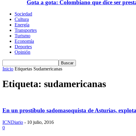
Gota a gota: Colombiano que dice ser prest
Sociedad
Cultura
Energía
Transportes
Turismo
Economía
Deportes
Opinión
Inicio
Etiquetas
Sudamericanas
Etiqueta: sudamericanas
En un prostíbulo sadomasoquista de Asturias, explo
ICNDiario
-
10 julio, 2016
0