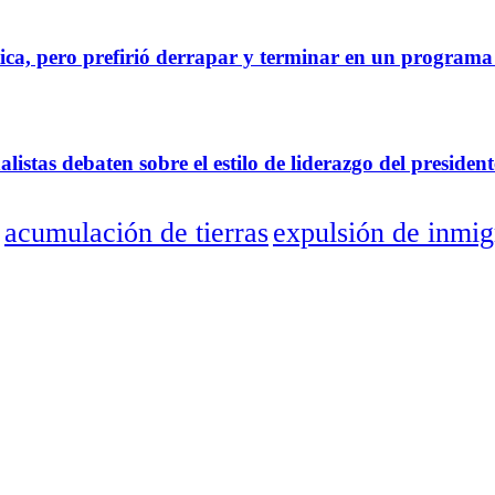
tica, pero prefirió derrapar y terminar en un program
tas debaten sobre el estilo de liderazgo del president
acumulación de tierras
expulsión de inmig