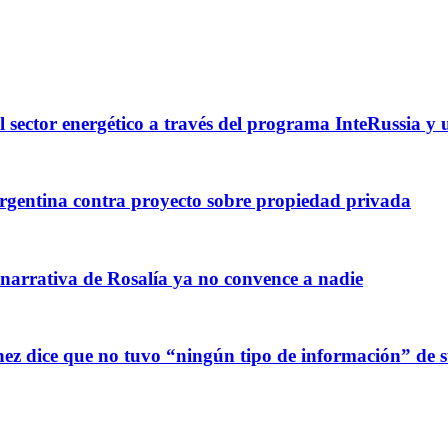
l sector energético a través del programa InteRussia y
gentina contra proyecto sobre propiedad privada
 narrativa de Rosalía ya no convence a nadie
z dice que no tuvo “ningún tipo de información” de sus