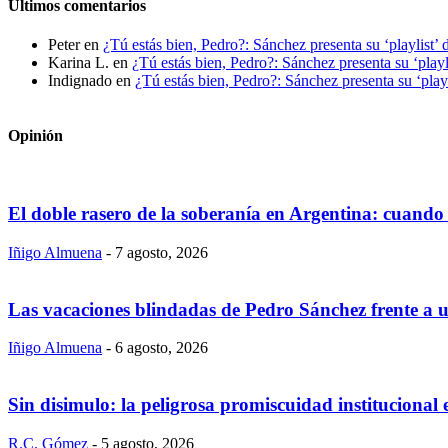
Últimos comentarios
Peter
en
¿Tú estás bien, Pedro?: Sánchez presenta su ‘playlist’ 
Karina L.
en
¿Tú estás bien, Pedro?: Sánchez presenta su ‘playl
Indignado
en
¿Tú estás bien, Pedro?: Sánchez presenta su ‘playl
Opinión
El doble rasero de la soberanía en Argentina: cuando 
Iñigo Almuena
-
7 agosto, 2026
Las vacaciones blindadas de Pedro Sánchez frente a un
Iñigo Almuena
-
6 agosto, 2026
Sin disimulo: la peligrosa promiscuidad institucional
R.C. Gómez
-
5 agosto, 2026