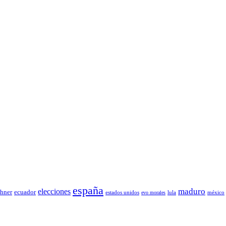
españa
elecciones
maduro
chner
ecuador
estados unidos
lula
méxico
evo morales