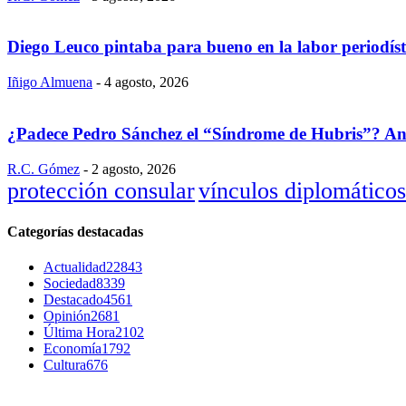
Diego Leuco pintaba para bueno en la labor periodís
Iñigo Almuena
-
4 agosto, 2026
¿Padece Pedro Sánchez el “Síndrome de Hubris”? Analis
R.C. Gómez
-
2 agosto, 2026
protección consular
vínculos diplomáticos
Categorías destacadas
Actualidad
22843
Sociedad
8339
Destacado
4561
Opinión
2681
Última Hora
2102
Economía
1792
Cultura
676