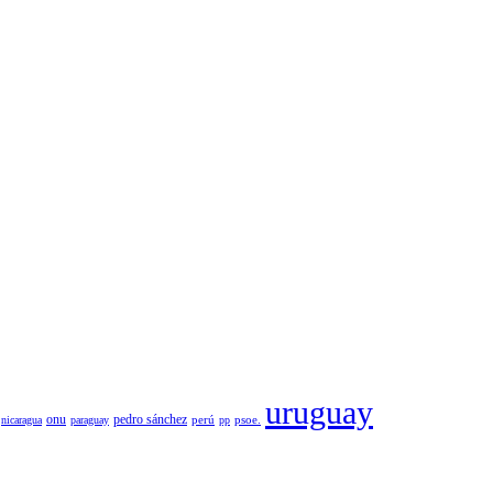
uruguay
pedro sánchez
onu
psoe.
nicaragua
paraguay
perú
pp