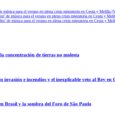
de música para el verano en plena crisis migratoria en Ceuta y Melilla (
ist’ de música para el verano en plena crisis migratoria en Ceuta y Meli
ist’ de música para el verano en plena crisis migratoria en Ceuta y Meli
la concentración de tierras no molesta
 invasión e incendios y el inexplicable veto al Rey en 
 en Brasil y la sombra del Foro de São Paulo