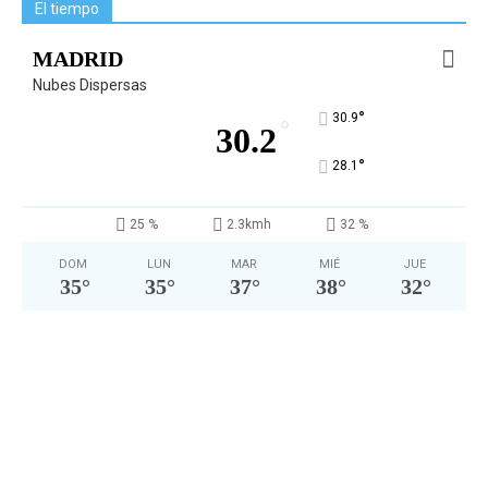
El tiempo
MADRID
Nubes Dispersas
°
30.9
°
30.2
°
28.1
25 %
2.3kmh
32 %
DOM
LUN
MAR
MIÉ
JUE
35
°
35
°
37
°
38
°
32
°