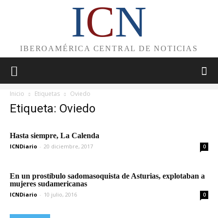
I
C
N
IBEROAMÉRICA CENTRAL DE NOTICIAS
Inicio
Etiquetas
Oviedo
Etiqueta: Oviedo
Hasta siempre, La Calenda
ICNDiario
-
20 diciembre, 2017
0
En un prostíbulo sadomasoquista de Asturias, explotaban a
mujeres sudamericanas
ICNDiario
-
10 julio, 2016
0