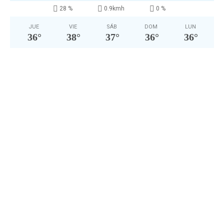
28 %
0.9kmh
0 %
JUE
VIE
SÁB
DOM
LUN
36
°
38
°
37
°
36
°
36
°