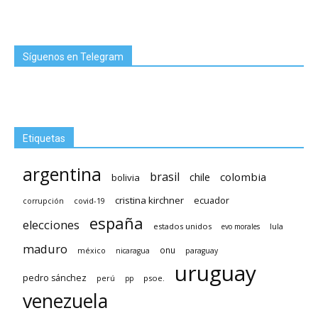
Síguenos en Telegram
Etiquetas
argentina
brasil
chile
colombia
bolivia
cristina kirchner
ecuador
covid-19
corrupción
españa
elecciones
estados unidos
lula
evo morales
maduro
méxico
onu
nicaragua
paraguay
uruguay
pedro sánchez
psoe.
perú
pp
venezuela