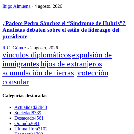
Iñigo Almuena
-
4 agosto, 2026
¿Padece Pedro Sánchez el “Síndrome de Hubris”?
Analistas debaten sobre el estilo de liderazgo del
presidente
R.C. Gómez
-
2 agosto, 2026
vínculos diplomáticos
expulsión de
inmigrantes
hijos de extranjeros
acumulación de tierras
protección
consular
Categorías destacadas
Actualidad
22843
Sociedad
8339
Destacado
4561
Opinión
2681
Última Hora
2102