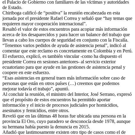
el Palacio de Gobierno con familiares de las víctimas y autoridades
de Estado.
Chiriboga calificó de “positiva” la reunión encabezada en esta
jornada por el presidente Rafael Correa y señaló que “hay temas que
requieren mayor cooperación internacional”.
Resaltó el valor de estos encuentros para acopiar más información
acerca de los desaparecidos y para hacer un balance del trabajo que
llevan a cabo los cuerpos de seguridad en conjunto con la Fiscalía.
“Tenemos varios pedidos de ayuda de asistencia penal”, indicó al
comentar que este reclamo es concretamente en Colombia y en Perú.
El esfuerzo, explicó, es también vincular -como ha dispuesto el
presidente Correa en sesiones anteriores- al servicio exterior
ecuatoriano para que ayude en las gestiones de asistencia penal y
coopere en este esfuerzo.
“Esas asistencias en general traen más información sobre caso de
personas que están en otros países (…) creemos que podemos
mejorar todavía el trabajo”, apuntó.
Al concluir la reunión, el ministro del Interior, José Serrano, expresó
que el propósito de estos encuentros ha permitido aportar
información y el inicio de procesos judiciales por homicidios,
asesinatos y femicidios, entre otros.
Reveló que en las últimas 48 horas fue ubicada una persona en la
provincia El Oro, cuyo paradero se desconocía desde 1978, aunque
su hermana había puesto la denuncia en 2015.
Añadió que lastimosamente existen otro tipo de casos como el de