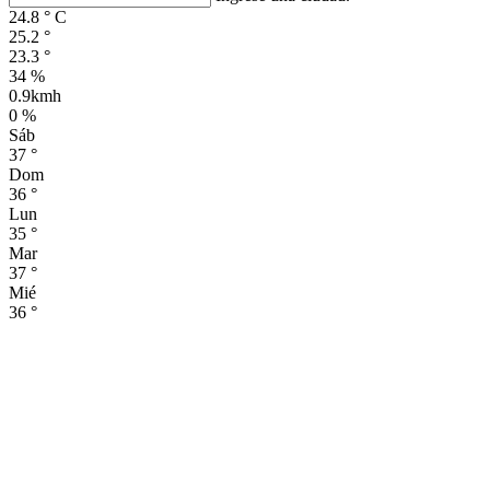
24.8
°
C
25.2
°
23.3
°
34 %
0.9kmh
0 %
Sáb
37
°
Dom
36
°
Lun
35
°
Mar
37
°
Mié
36
°