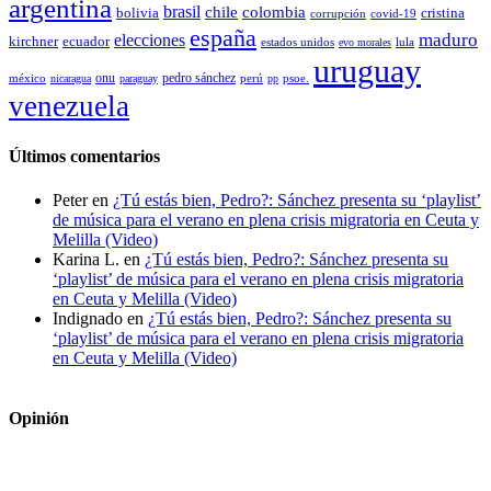
argentina
brasil
chile
colombia
bolivia
cristina
covid-19
corrupción
españa
elecciones
maduro
kirchner
ecuador
estados unidos
lula
evo morales
uruguay
pedro sánchez
méxico
onu
psoe.
nicaragua
paraguay
perú
pp
venezuela
Últimos comentarios
Peter
en
¿Tú estás bien, Pedro?: Sánchez presenta su ‘playlist’
de música para el verano en plena crisis migratoria en Ceuta y
Melilla (Video)
Karina L.
en
¿Tú estás bien, Pedro?: Sánchez presenta su
‘playlist’ de música para el verano en plena crisis migratoria
en Ceuta y Melilla (Video)
Indignado
en
¿Tú estás bien, Pedro?: Sánchez presenta su
‘playlist’ de música para el verano en plena crisis migratoria
en Ceuta y Melilla (Video)
Opinión