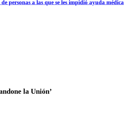
 de personas a las que se les impidió ayuda médica
bandone la Unión’