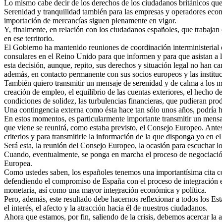
Lo mismo cabe decir de los derechos de los ciudadanos británicos que 
Serenidad y tranquilidad también para las empresas y operadores econó
importación de mercancías siguen plenamente en vigor.
Y, finalmente, en relación con los ciudadanos españoles, que trabaja
en ese territorio.
El Gobierno ha mantenido reuniones de coordinación interministerial e
consulares en el Reino Unido para que informen y para que asistan a 
esta decisión, aunque, repito, sus derechos y situación legal no han
además, en contacto permanente con sus socios europeos y las institu
También quiero transmitir un mensaje de serenidad y de calma a los 
creación de empleo, el equilibrio de las cuentas exteriores, el hecho 
condiciones de solidez, las turbulencias financieras, que pudieran prod
Una contingencia externa como ésta hace tan sólo unos años, podría hab
En estos momentos, es particularmente importante transmitir un mensa
que viene se reunirá, como estaba previsto, el Consejo Europeo. Antes 
criterios y para transmitirle la información de la que disponga yo en
Será esta, la reunión del Consejo Europeo, la ocasión para escuchar lo
Cuando, eventualmente, se ponga en marcha el proceso de negociación
Europea.
Como ustedes saben, los españoles tenemos una importantísima cita con
defendiendo el compromiso de España con el proceso de integración eu
monetaria, así como una mayor integración económica y política.
Pero, además, este resultado debe hacernos reflexionar a todos los Es
el interés, el afecto y la atracción hacia él de nuestros ciudadanos.
Ahora que estamos, por fin, saliendo de la crisis, debemos acercar la