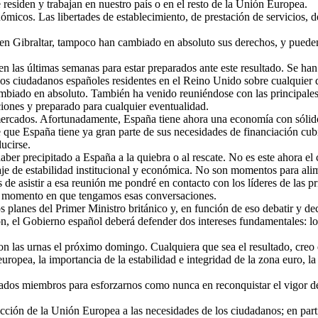
residen y trabajan en nuestro país o en el resto de la Unión Europea.
micos. Las libertades de establecimiento, de prestación de servicios, de
n en Gibraltar, tampoco han cambiado en absoluto sus derechos, y puede
n las últimas semanas para estar preparados ante este resultado. Se han
los ciudadanos españoles residentes en el Reino Unido sobre cualquier 
 cambiado en absoluto. También ha venido reuniéndose con las principal
ciones y preparado para cualquier eventualidad.
mercados. Afortunadamente, España tiene ahora una economía con sólid
de que España tiene ya gran parte de sus necesidades de financiación cub
ucirse.
er precipitado a España a la quiebra o al rescate. No es este ahora el 
je de estabilidad institucional y económica. No son momentos para alim
de asistir a esa reunión me pondré en contacto con los líderes de las pr
 el momento en que tengamos esas conversaciones.
s planes del Primer Ministro británico y, en función de eso debatir y dec
, el Gobierno español deberá defender dos intereses fundamentales: los
 las urnas el próximo domingo. Cualquiera que sea el resultado, creo q
ropea, la importancia de la estabilidad e integridad de la zona euro, 
tados miembros para esforzarnos como nunca en reconquistar el vigor de
 acción de la Unión Europea a las necesidades de los ciudadanos; en part