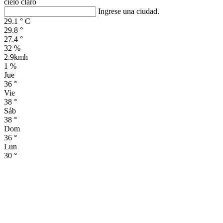
cielo claro
Ingrese una ciudad.
29.1
°
C
29.8
°
27.4
°
32 %
2.9kmh
1 %
Jue
36
°
Vie
38
°
Sáb
38
°
Dom
36
°
Lun
30
°