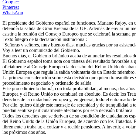
Google+
Pinterest
WhatsApp
El presidente del Gobierno español en funciones, Mariano Rajoy, en 
defendía la salida de Gran Bretaña de la UE. Además de enviar un mens
asistir a la reunión del Consejo Europeo que se celebrará la semana p
Texto íntegro de la declaración institucional:
“Señoras y señores, muy buenos días, muchas gracias por su asistencia
Voy a leer un comunicado del Gobierno.
Buenos días, el Gobierno británico acaba de anunciar los resultados
El Gobierno español toma nota con tristeza del resultado favorable a
oficialmente al Consejo Europeo la decisión del Reino Unido de aband
Unión Europea que regula la salida voluntaria de un Estado miembro.
La primera consideración sobre esta decisión que quiero transmitir e
procedimiento negociado y ordenado de salida.
Este procedimiento durará, con toda probabilidad, al menos, dos años de
Europea y el Reino Unido no cambiará en absoluto. Es decir, los Tratad
derechos de la ciudadanía europea y, en general, todo el entramado de
Por ello, quiero dirigir este mensaje de serenidad y de tranquilidad a 
puedan sentirse particularmente afectados por esta decisión británica.
Todos los derechos que se derivan de su condición de ciudadanos españ
del Reino Unido de la Unión Europea, de acuerdo con los Tratados. Es
libremente a trabajar, a cotizar y a recibir pensiones. A invertir, a vot
los próximos dos años.