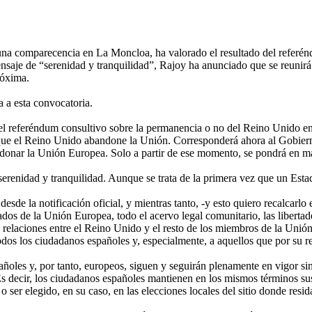
una comparecencia en La Moncloa, ha valorado el resultado del referé
aje de “serenidad y tranquilidad”, Rajoy ha anunciado que se reunirá co
róxima.
 a esta convocatoria.
 del referéndum consultivo sobre la permanencia o no del Reino Unido e
 que el Reino Unido abandone la Unión. Corresponderá ahora al Gobierno
onar la Unión Europea. Solo a partir de ese momento, se pondrá en mar
s serenidad y tranquilidad. Aunque se trata de la primera vez que un E
sde la notificación oficial, y mientras tanto, -y esto quiero recalcarlo e
os de la Unión Europea, todo el acervo legal comunitario, las libertades 
 relaciones entre el Reino Unido y el resto de los miembros de la Unión
todos los ciudadanos españoles y, especialmente, a aquellos que por su r
oles y, por tanto, europeos, siguen y seguirán plenamente en vigor sin 
 decir, los ciudadanos españoles mantienen en los mismos términos sus
ar o ser elegido, en su caso, en las elecciones locales del sitio donde re