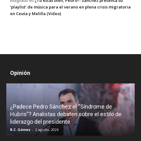
¿Tú estás bien, Pedro?: Sánchez presenta su
Indignado
en
‘playlist’ de música para el verano en plena crisis migratoria
en Ceuta y Melilla (Video)
Opinión
¿Padece Pedro Sánchez el “Síndrome de
C
Hubris”? Analistas debaten sobre el estilo de
c
liderazgo del presidente
R.C. Gómez
-
2 agosto, 2026
M