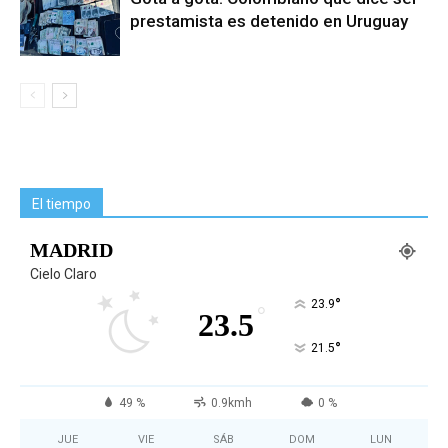
prestamista es detenido en Uruguay
El tiempo
MADRID
Cielo Claro
°
23.9
°
23.5
°
21.5
49 %
0.9kmh
0 %
JUE
VIE
SÁB
DOM
LUN