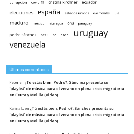
cristina kirchner
ecuador
covid-19
corrupción
españa
elecciones
estados unidos
lula
evo morales
maduro
méxico
onu
nicaragua
paraguay
uruguay
pedro sánchez
psoe.
perú
pp
venezuela
Últimos comentarios
¿Tú estás bien, Pedro?: Sánchez presenta su
Peter
en
‘playlist’ de música para el verano en plena crisis migratoria
en Ceuta y Melilla (Video)
¿Tú estás bien, Pedro?: Sánchez presenta su
Karina L.
en
‘playlist’ de música para el verano en plena crisis migratoria
en Ceuta y Melilla (Video)