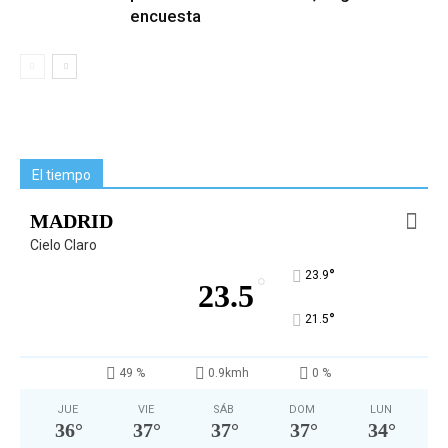
encuesta
El tiempo
MADRID
Cielo Claro
°
23.9
°
23.5
°
21.5
49 %
0.9kmh
0 %
JUE
VIE
SÁB
DOM
LUN
36
°
37
°
37
°
37
°
34
°