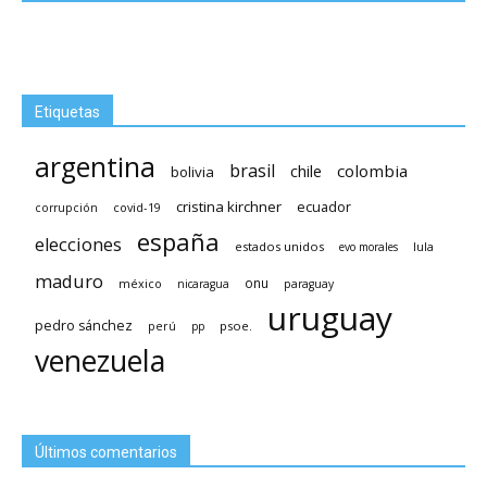
Etiquetas
argentina
brasil
chile
colombia
bolivia
cristina kirchner
ecuador
covid-19
corrupción
españa
elecciones
estados unidos
lula
evo morales
maduro
méxico
onu
nicaragua
paraguay
uruguay
pedro sánchez
psoe.
perú
pp
venezuela
Últimos comentarios