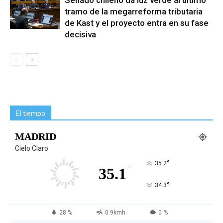
Senado chileno da luz verde al último
tramo de la megarreforma tributaria
de Kast y el proyecto entra en su fase
decisiva
El tiempo
MADRID
Cielo Claro
°
35.2
°
35.1
°
34.3
28 %
0.9kmh
0 %