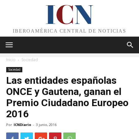
I
C
N
IBEROAMÉRICA CENTRAL DE NOTICIAS
Inicio
Sociedad
Sociedad
Las entidades españolas
ONCE y Gautena, ganan el
Premio Ciudadano Europeo
2016
Por
ICNDiario
-
3 junio, 2016