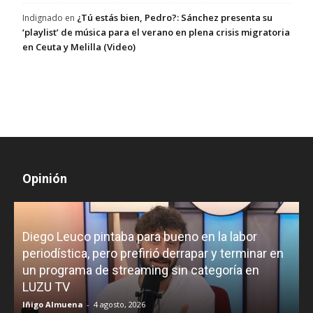
¿Tú estás bien, Pedro?: Sánchez presenta su
Indignado
en
‘playlist’ de música para el verano en plena crisis migratoria
en Ceuta y Melilla (Video)
Opinión
Diego Leuco pintaba para bueno en la labor
periodística, pero prefirió derrapar y terminar en
un programa de streaming sin categoría en
H
LUZU TV
l
Iñigo Almuena
-
4 agosto, 2026
R