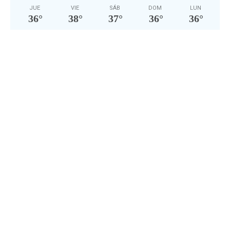
JUE
VIE
SÁB
DOM
LUN
36
°
38
°
37
°
36
°
36
°