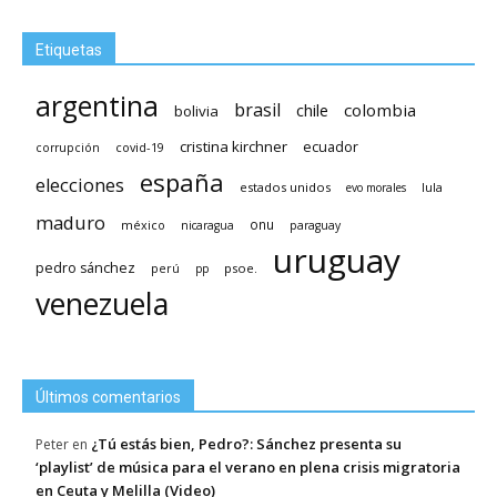
Etiquetas
argentina
brasil
chile
colombia
bolivia
cristina kirchner
ecuador
covid-19
corrupción
españa
elecciones
estados unidos
lula
evo morales
maduro
méxico
onu
nicaragua
paraguay
uruguay
pedro sánchez
psoe.
perú
pp
venezuela
Últimos comentarios
¿Tú estás bien, Pedro?: Sánchez presenta su
Peter
en
‘playlist’ de música para el verano en plena crisis migratoria
en Ceuta y Melilla (Video)