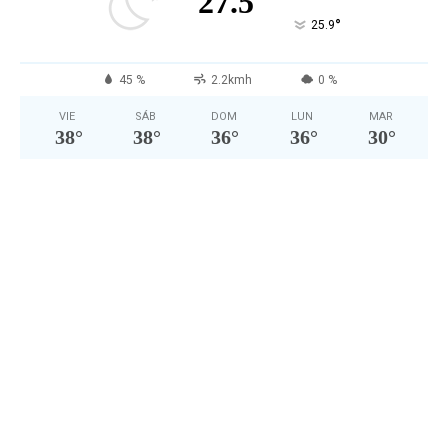
27.5
°
25.9
45 %
2.2kmh
0 %
VIE
SÁB
DOM
LUN
MAR
38
°
38
°
36
°
36
°
30
°