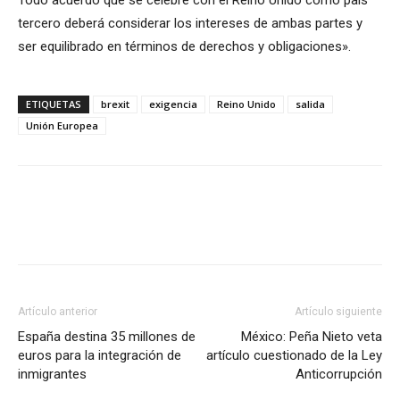
Todo acuerdo que se celebre con el Reino Unido como país
tercero deberá considerar los intereses de ambas partes y
ser equilibrado en términos de derechos y obligaciones».
ETIQUETAS
brexit
exigencia
Reino Unido
salida
Unión Europea
Artículo anterior
Artículo siguiente
España destina 35 millones de
México: Peña Nieto veta
euros para la integración de
artículo cuestionado de la Ley
inmigrantes
Anticorrupción