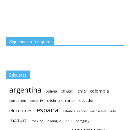
Síguenos en Telegram
Etiquetas
argentina
brasil
chile
colombia
bolivia
cristina kirchner
ecuador
covid-19
corrupción
españa
elecciones
estados unidos
lula
evo morales
maduro
méxico
onu
nicaragua
paraguay