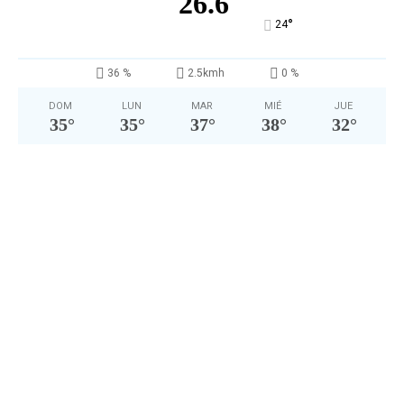
26.6
°
24
36 %
2.5kmh
0 %
DOM
LUN
MAR
MIÉ
JUE
35
°
35
°
37
°
38
°
32
°