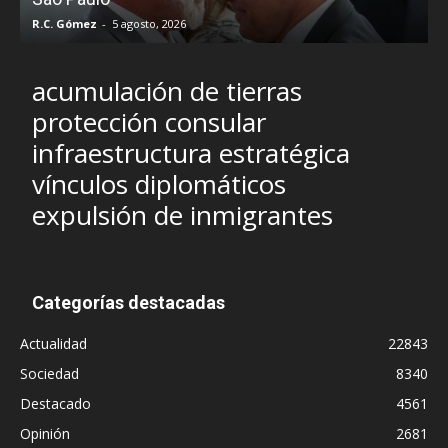
R.C. Gómez
-
5 agosto, 2026
I
acumulación de tierras
protección consular
infraestructura estratégica
vínculos diplomáticos
expulsión de inmigrantes
Categorías destacadas
Actualidad
22843
Sociedad
8340
Destacado
4561
Opinión
2681