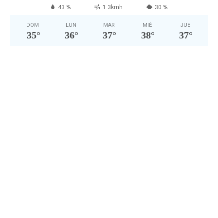
43 %
1.3kmh
30 %
DOM
LUN
MAR
MIÉ
JUE
35
°
36
°
37
°
38
°
37
°