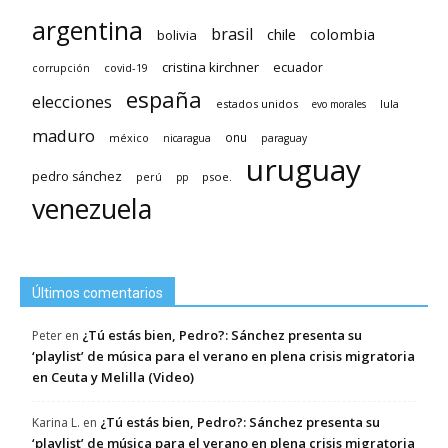
argentina
brasil
chile
colombia
bolivia
cristina kirchner
ecuador
covid-19
corrupción
españa
elecciones
estados unidos
lula
evo morales
maduro
méxico
onu
nicaragua
paraguay
uruguay
pedro sánchez
psoe.
perú
pp
venezuela
Últimos comentarios
¿Tú estás bien, Pedro?: Sánchez presenta su
Peter
en
‘playlist’ de música para el verano en plena crisis migratoria
en Ceuta y Melilla (Video)
¿Tú estás bien, Pedro?: Sánchez presenta su
Karina L.
en
‘playlist’ de música para el verano en plena crisis migratoria