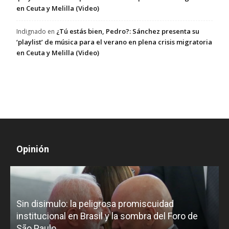
en Ceuta y Melilla (Video)
¿Tú estás bien, Pedro?: Sánchez presenta su
Indignado
en
‘playlist’ de música para el verano en plena crisis migratoria
en Ceuta y Melilla (Video)
Opinión
D
Sin disimulo: la peligrosa promiscuidad
p
e
institucional en Brasil y la sombra del Foro de
São Paulo