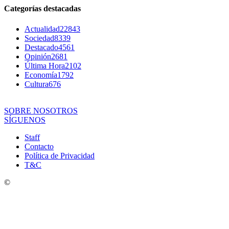
Categorías destacadas
Actualidad
22843
Sociedad
8339
Destacado
4561
Opinión
2681
Última Hora
2102
Economía
1792
Cultura
676
SOBRE NOSOTROS
SÍGUENOS
Staff
Contacto
Política de Privacidad
T&C
©