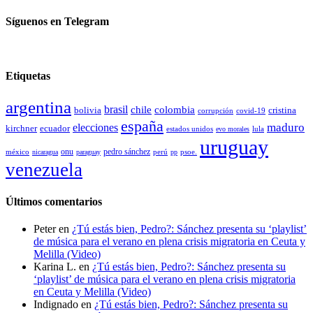
Síguenos en Telegram
Etiquetas
argentina
brasil
chile
colombia
bolivia
cristina
covid-19
corrupción
españa
elecciones
maduro
kirchner
ecuador
estados unidos
lula
evo morales
uruguay
pedro sánchez
méxico
onu
psoe.
nicaragua
paraguay
perú
pp
venezuela
Últimos comentarios
Peter
en
¿Tú estás bien, Pedro?: Sánchez presenta su ‘playlist’
de música para el verano en plena crisis migratoria en Ceuta y
Melilla (Video)
Karina L.
en
¿Tú estás bien, Pedro?: Sánchez presenta su
‘playlist’ de música para el verano en plena crisis migratoria
en Ceuta y Melilla (Video)
Indignado
en
¿Tú estás bien, Pedro?: Sánchez presenta su