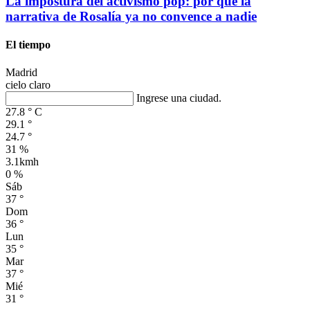
La impostura del activismo pop: por qué la
narrativa de Rosalía ya no convence a nadie
El tiempo
Madrid
cielo claro
Ingrese una ciudad.
27.8
°
C
29.1
°
24.7
°
31 %
3.1kmh
0 %
Sáb
37
°
Dom
36
°
Lun
35
°
Mar
37
°
Mié
31
°