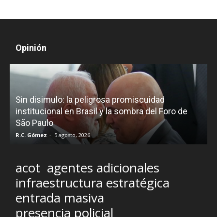
Opinión
D
Sin disimulo: la peligrosa promiscuidad
p
e
institucional en Brasil y la sombra del Foro de
São Paulo
R.C. Gómez
-
5 agosto, 2026
I
acot
agentes adicionales
infraestructura estratégica
entrada masiva
presencia policial