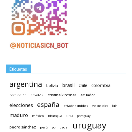
Etiquetas
argentina
brasil
chile
colombia
bolivia
cristina kirchner
ecuador
covid-19
corrupción
españa
elecciones
estados unidos
lula
evo morales
maduro
méxico
onu
nicaragua
paraguay
uruguay
pedro sánchez
psoe.
perú
pp