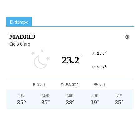
El tiempo
MADRID
Cielo Claro
°
23.5
°
23.2
°
20.2
38 %
0.5kmh
0 %
LUN
MAR
MIÉ
JUE
VIE
35
°
37
°
38
°
39
°
35
°