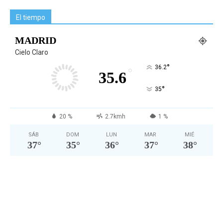
El tiempo
MADRID
Cielo Claro
°
36.2
°
35.6
°
35
20 %
2.7kmh
1 %
SÁB
DOM
LUN
MAR
MIÉ
37
°
35
°
36
°
37
°
38
°