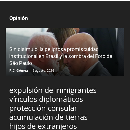
Opinión
D
Sin disimulo: la peligrosa promiscuidad
p
e
institucional en Brasil y la sombra del Foro de
São Paulo
R.C. Gómez
-
5 agosto, 2026
I
expulsión de inmigrantes
vínculos diplomáticos
protección consular
acumulación de tierras
hijos de extranjeros