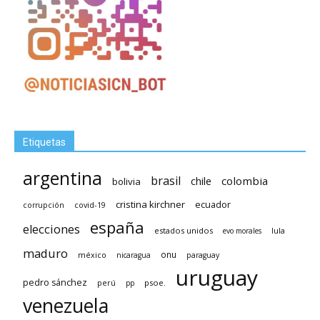
Etiquetas
argentina
brasil
chile
colombia
bolivia
cristina kirchner
ecuador
covid-19
corrupción
españa
elecciones
estados unidos
lula
evo morales
maduro
méxico
onu
nicaragua
paraguay
uruguay
pedro sánchez
psoe.
perú
pp
venezuela