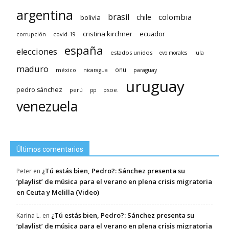
argentina
brasil
chile
colombia
bolivia
cristina kirchner
ecuador
covid-19
corrupción
españa
elecciones
estados unidos
lula
evo morales
maduro
méxico
onu
nicaragua
paraguay
uruguay
pedro sánchez
psoe.
perú
pp
venezuela
Últimos comentarios
¿Tú estás bien, Pedro?: Sánchez presenta su
Peter
en
‘playlist’ de música para el verano en plena crisis migratoria
en Ceuta y Melilla (Video)
¿Tú estás bien, Pedro?: Sánchez presenta su
Karina L.
en
‘playlist’ de música para el verano en plena crisis migratoria