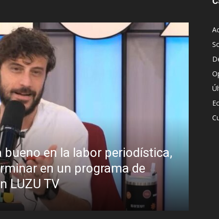
C
Ac
S
D
O
Ú
E
Cu
Sánchez el “Síndrome de Hubris”?
en sobre el estilo de liderazgo del