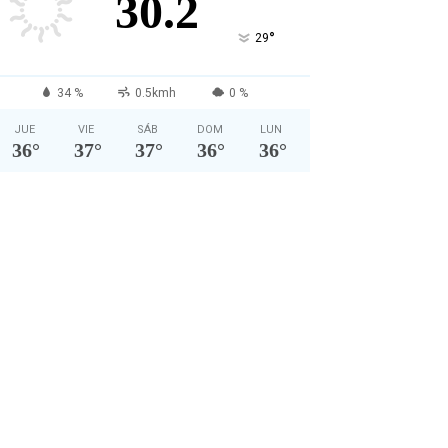
30.2
°
29
34 %
0.5kmh
0 %
JUE
VIE
SÁB
DOM
LUN
36
°
37
°
37
°
36
°
36
°