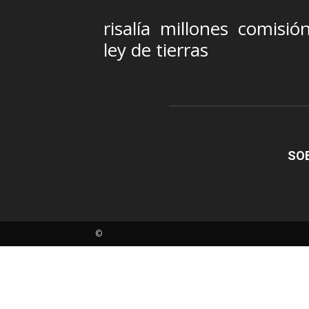
risalía
millones
comisió
ley de tierras
SO
©