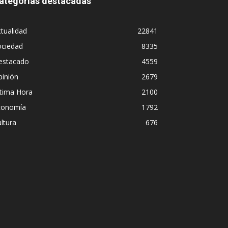
ategorías destacadas
tualidad
22841
ociedad
8335
estacado
4559
pinión
2679
ltima Hora
2100
conomía
1792
ltura
676
Ceuta, una ciudad sitiada por el 
blinda ante la inacción de un Go
María Inés Vivas
-
1 agosto, 2026