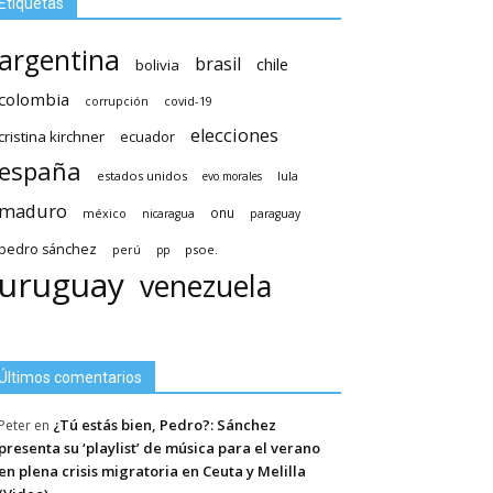
Etiquetas
argentina
brasil
chile
bolivia
colombia
covid-19
corrupción
elecciones
cristina kirchner
ecuador
españa
estados unidos
lula
evo morales
maduro
méxico
onu
nicaragua
paraguay
pedro sánchez
psoe.
perú
pp
uruguay
venezuela
Últimos comentarios
¿Tú estás bien, Pedro?: Sánchez
Peter
en
presenta su ‘playlist’ de música para el verano
en plena crisis migratoria en Ceuta y Melilla