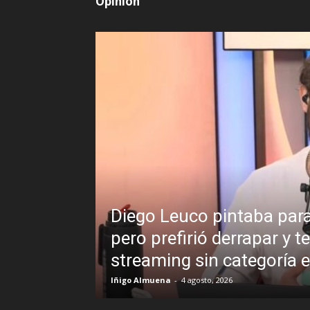
Opinión
 labor periodística,
¿Padece Pedro 
 un programa de
Analistas debat
presidente
R.C. Gómez
-
2 agosto, 2026