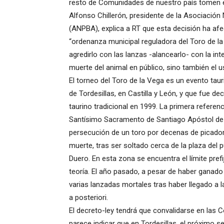
resto de Comunidades de nuestro país tomen ej
Alfonso Chillerón, presidente de la Asociación 
(ANPBA), explica a RT que esta decisión ha af
“ordenanza municipal reguladora del Toro de la 
agredirlo con las lanzas -alancearlo- con la int
muerte del animal en público, sino también el u
El torneo del Toro de la Vega es un evento taur
de Tordesillas, en Castilla y León, y que fue de
taurino tradicional en 1999. La primera referenci
Santísimo Sacramento de Santiago Apóstol de T
persecución de un toro por decenas de picadore
muerte, tras ser soltado cerca de la plaza del 
Duero. En esta zona se encuentra el límite prefij
teoría. El año pasado, a pesar de haber ganado
varias lanzadas mortales tras haber llegado a l
a posteriori.
El decreto-ley tendrá que convalidarse en las 
parece indicar que en Tordesillas, el próximo