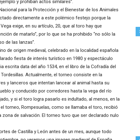
emplo y prohíban actos similares”.
Nacional para la Protección y el Bienestar de los Animales
ectado directamente a este polémico festejo porque la
Vega exige, en su artículo, 20, que al toro hay que
ención de matarlo”, por lo que se ha prohibido “no sólo la
so de las lanzas”.
ino de origen medieval, celebrado en la localidad española
clarado fiesta de interés turístico en 1980 y espectáculo
a escrita data del año 1534, en el libro de la Cofradía del
ordesillas. Actualmente, el torneo consiste en la
s y lanceros que intentan lancear al animal hasta su
pueblo y conducido por corredores hasta la vega del río
ado, y si el toro logra pasarlo es indultado, al menos, en la
 el torneo, Rompesuelas, como se llamaba el toro, recibió
a zona de salvación. El torneo tuvo que ser declarado nulo
Cortes de Castilla y León antes de un mes, aunque todo
 septiembre, no veremos una imagen medieval de España.