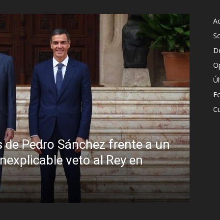
Ac
S
D
O
Ú
E
Cu
Sin disimulo: la peligrosa promiscu
Brasil y la sombra del Foro de São
R.C. Gómez
-
5 agosto, 2026