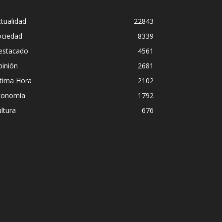
tualidad
22843
ociedad
8339
estacado
4561
pinión
2681
ltima Hora
2102
conomía
1792
ltura
676
Diego Leuco 
idad institucional en
pero prefiri
 Paulo
streaming si
Iñigo Almuena
-
4 agosto