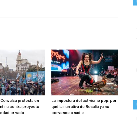
Convulsa protesta en
La impostura del activismo pop: por
entina contra proyecto
qué la narrativa de Rosalía ya no
iedad privada
convence a nadie