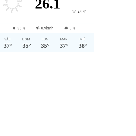
26.1
°
24.4
36 %
0.9kmh
0 %
SÁB
DOM
LUN
MAR
MIÉ
37
°
35
°
35
°
37
°
38
°