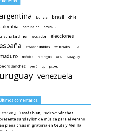
Etiquetas
argentina
brasil
chile
bolivia
colombia
covid-19
corrupción
elecciones
cristina kirchner
ecuador
españa
estados unidos
lula
evo morales
maduro
méxico
onu
nicaragua
paraguay
pedro sánchez
psoe.
perú
pp
uruguay
venezuela
Últimos comentarios
¿Tú estás bien, Pedro?: Sánchez
Peter
en
presenta su ‘playlist’ de música para el verano
en plena crisis migratoria en Ceuta y Melilla