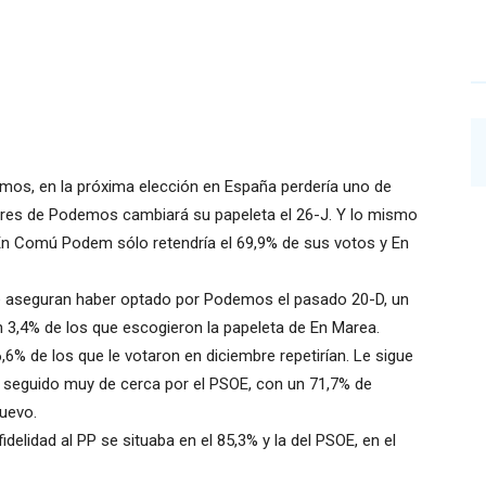
mos, en la próxima elección en España perdería uno de
tores de Podemos cambiará su papeleta el 26-J. Y lo mismo
En Comú Podem sólo retendría el 69,9% de sus votos y En
ue aseguran haber optado por Podemos el pasado 20-D, un
3,4% de los que escogieron la papeleta de En Marea.
6,6% de los que le votaron en diciembre repetirían. Le sigue
2%, seguido muy de cerca por el PSOE, con un 71,7% de
nuevo.
idelidad al PP se situaba en el 85,3% y la del PSOE, en el