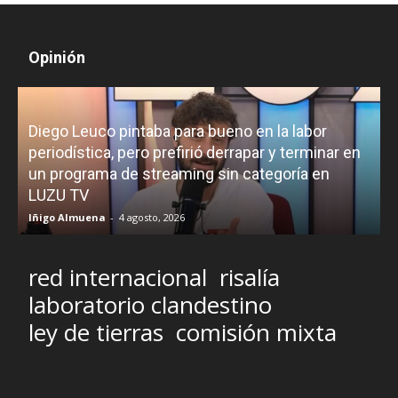
Opinión
Diego Leuco pintaba para bueno en la labor
periodística, pero prefirió derrapar y terminar en
un programa de streaming sin categoría en
H
LUZU TV
l
Iñigo Almuena
-
4 agosto, 2026
R
red internacional
risalía
laboratorio clandestino
ley de tierras
comisión mixta