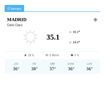
El tiempo
MADRID
Cielo Claro
°
35.2
°
35.1
°
34.3
28 %
0.9kmh
0 %
JUE
VIE
SÁB
DOM
LUN
36
°
38
°
37
°
36
°
36
°