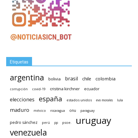
Etiquetas
argentina
brasil
chile
colombia
bolivia
cristina kirchner
ecuador
covid-19
corrupción
españa
elecciones
estados unidos
lula
evo morales
maduro
méxico
onu
nicaragua
paraguay
uruguay
pedro sánchez
psoe.
perú
pp
venezuela