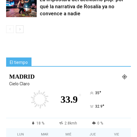
qué la narrativa de Rosalía ya no
convence a nadie
El tiempo
MADRID
Cielo Claro
°
35
°
33.9
°
32.9
18 %
2.8kmh
0 %
LUN
MAR
MIÉ
JUE
VIE