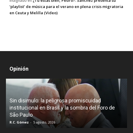
¿Tú estás bien, Pedro?: Sánchez presenta su
Indignado
en
‘playlist’ de música para el verano en plena crisis migratoria
en Ceuta y Melilla (Video)
Opinión
D
Sin disimulo: la peligrosa promiscuidad
p
e
institucional en Brasil y la sombra del Foro de
São Paulo
R.C. Gómez
-
5 agosto, 2026
I