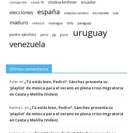
cristina kirchner
ecuador
covid-19
corrupción
españa
elecciones
estados unidos
lula
evo morales
maduro
méxico
onu
nicaragua
paraguay
uruguay
pedro sánchez
psoe.
perú
pp
venezuela
Últimos comentarios
¿Tú estás bien, Pedro?: Sánchez presenta su
Peter
en
‘playlist’ de música para el verano en plena crisis migratoria
en Ceuta y Melilla (Video)
¿Tú estás bien, Pedro?: Sánchez presenta su
Karina L.
en
‘playlist’ de música para el verano en plena crisis migratoria
en Ceuta y Melilla (Video)