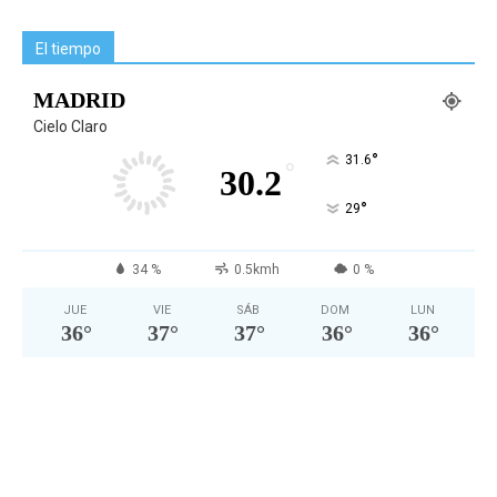
El tiempo
MADRID
Cielo Claro
°
31.6
°
30.2
°
29
34 %
0.5kmh
0 %
JUE
VIE
SÁB
DOM
LUN
36
°
37
°
37
°
36
°
36
°