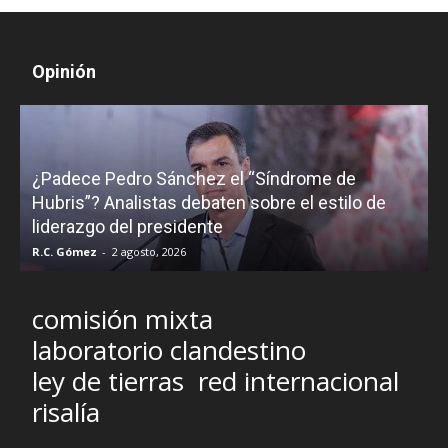
Opinión
¿Padece Pedro Sánchez el “Síndrome de
C
Hubris”? Analistas debaten sobre el estilo de
c
liderazgo del presidente
R.C. Gómez
-
2 agosto, 2026
M
comisión mixta
laboratorio clandestino
ley de tierras
red internacional
risalía