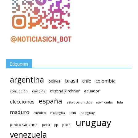
Etiquetas
argentina
brasil
chile
colombia
bolivia
cristina kirchner
ecuador
covid-19
corrupción
españa
elecciones
estados unidos
lula
evo morales
maduro
méxico
onu
nicaragua
paraguay
uruguay
pedro sánchez
psoe.
perú
pp
venezuela