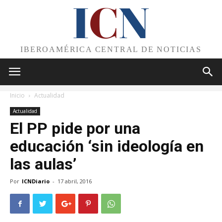
I
C
N
IBEROAMÉRICA CENTRAL DE NOTICIAS
Inicio
Actualidad
Actualidad
El PP pide por una
educación ‘sin ideología en
las aulas’
Por
ICNDiario
-
17 abril, 2016