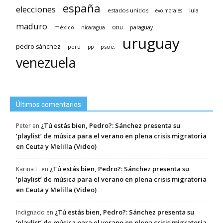
españa
elecciones
estados unidos
lula
evo morales
maduro
méxico
onu
nicaragua
paraguay
uruguay
pedro sánchez
psoe.
perú
pp
venezuela
Últimos comentarios
¿Tú estás bien, Pedro?: Sánchez presenta su
Peter
en
‘playlist’ de música para el verano en plena crisis migratoria
en Ceuta y Melilla (Video)
¿Tú estás bien, Pedro?: Sánchez presenta su
Karina L.
en
‘playlist’ de música para el verano en plena crisis migratoria
en Ceuta y Melilla (Video)
¿Tú estás bien, Pedro?: Sánchez presenta su
Indignado
en
‘playlist’ de música para el verano en plena crisis migratoria