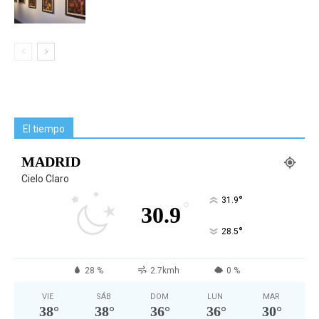
El tiempo
MADRID
Cielo Claro
°
31.9
°
30.9
°
28.5
28 %
2.7kmh
0 %
VIE
SÁB
DOM
LUN
MAR
38
°
38
°
36
°
36
°
30
°