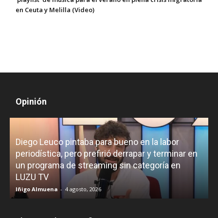
en Ceuta y Melilla (Video)
Opinión
Diego Leuco pintaba para bueno en la labor
periodística, pero prefirió derrapar y terminar en
un programa de streaming sin categoría en
H
LUZU TV
l
Iñigo Almuena
-
4 agosto, 2026
R