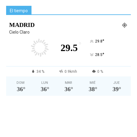
El tiempo
MADRID
Cielo Claro
°
29.8
°
29.5
°
28.5
34 %
0.9kmh
0 %
DOM
LUN
MAR
MIÉ
JUE
36
°
36
°
36
°
38
°
39
°