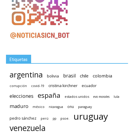
Etiquetas
argentina
brasil
chile
colombia
bolivia
cristina kirchner
ecuador
covid-19
corrupción
españa
elecciones
estados unidos
lula
evo morales
maduro
méxico
onu
nicaragua
paraguay
uruguay
pedro sánchez
psoe.
perú
pp
venezuela