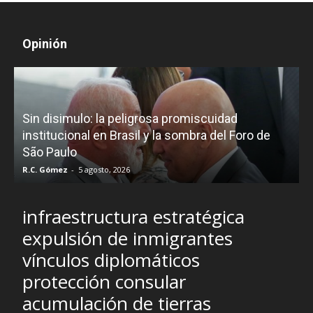
Opinión
D
Sin disimulo: la peligrosa promiscuidad
p
e
institucional en Brasil y la sombra del Foro de
São Paulo
R.C. Gómez
-
5 agosto, 2026
I
infraestructura estratégica
expulsión de inmigrantes
vínculos diplomáticos
protección consular
acumulación de tierras