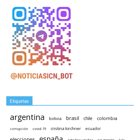
Etiquetas
argentina
brasil
chile
colombia
bolivia
cristina kirchner
ecuador
covid-19
corrupción
españa
elecciones
estados unidos
lula