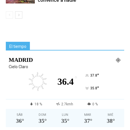
convence a nadie
El tiempo
MADRID
Cielo Claro
°
37.8
°
36.4
°
35.8
18 %
2.7kmh
0 %
SÁB
DOM
LUN
MAR
MIÉ
36
°
35
°
35
°
37
°
38
°