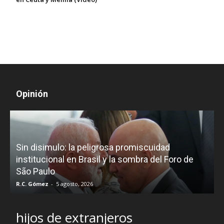
Opinión
D
Sin disimulo: la peligrosa promiscuidad
p
e
institucional en Brasil y la sombra del Foro de
São Paulo
R.C. Gómez
-
5 agosto, 2026
I
hijos de extranjeros