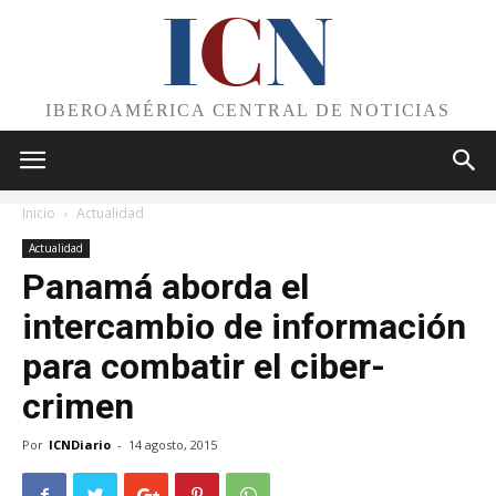
I
C
N
IBEROAMÉRICA CENTRAL DE NOTICIAS
Inicio
Actualidad
Actualidad
Panamá aborda el
intercambio de información
para combatir el ciber-
crimen
Por
ICNDiario
-
14 agosto, 2015