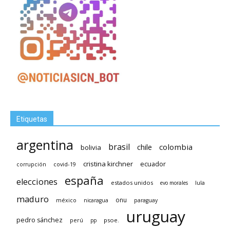
Etiquetas
argentina
brasil
chile
colombia
bolivia
cristina kirchner
ecuador
covid-19
corrupción
españa
elecciones
estados unidos
lula
evo morales
maduro
méxico
onu
nicaragua
paraguay
uruguay
pedro sánchez
psoe.
perú
pp