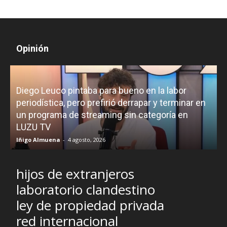
Opinión
Diego Leuco pintaba para bueno en la labor
periodística, pero prefirió derrapar y terminar en
un programa de streaming sin categoría en
H
LUZU TV
l
Iñigo Almuena
-
4 agosto, 2026
R
hijos de extranjeros
laboratorio clandestino
ley de propiedad privada
red internacional