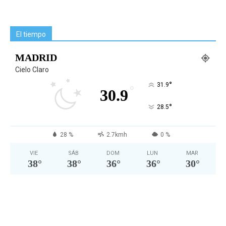
El tiempo
MADRID
Cielo Claro
°
31.9
°
30.9
°
28.5
28 %
2.7kmh
0 %
VIE
SÁB
DOM
LUN
MAR
38
°
38
°
36
°
36
°
30
°