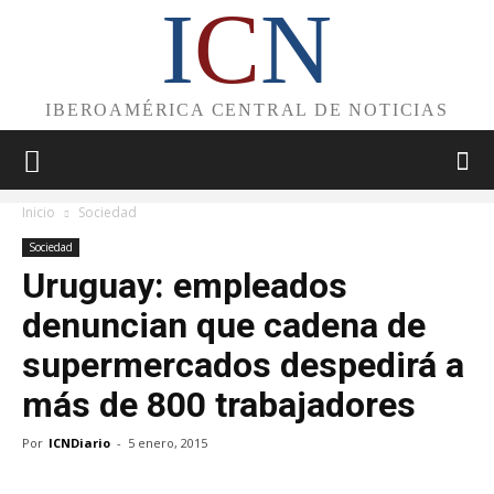
I
C
N
IBEROAMÉRICA CENTRAL DE NOTICIAS
Inicio
Sociedad
Sociedad
Uruguay: empleados
denuncian que cadena de
supermercados despedirá a
más de 800 trabajadores
Por
ICNDiario
-
5 enero, 2015