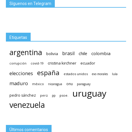
Síguenos en Telegram
Etiquetas
argentina
brasil
chile
colombia
bolivia
cristina kirchner
ecuador
covid-19
corrupción
españa
elecciones
estados unidos
lula
evo morales
maduro
méxico
onu
nicaragua
paraguay
uruguay
pedro sánchez
psoe.
perú
pp
venezuela
Últimos comentarios