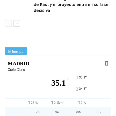
de Kast y el proyecto entra en su fase
decisiva
El tiempo
MADRID
Cielo Claro
°
35.2
°
35.1
°
34.3
28 %
0.9kmh
0 %
JUE
VIE
SÁB
DOM
LUN