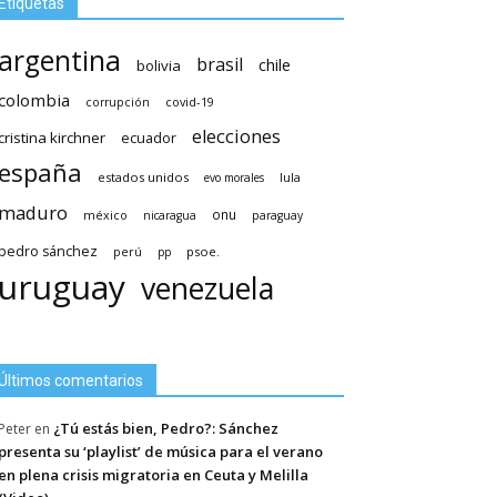
Etiquetas
argentina
brasil
chile
bolivia
colombia
covid-19
corrupción
elecciones
cristina kirchner
ecuador
españa
estados unidos
lula
evo morales
maduro
méxico
onu
nicaragua
paraguay
pedro sánchez
psoe.
perú
pp
uruguay
venezuela
Últimos comentarios
¿Tú estás bien, Pedro?: Sánchez
Peter
en
presenta su ‘playlist’ de música para el verano
en plena crisis migratoria en Ceuta y Melilla