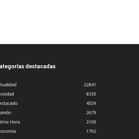
ategorías destacadas
tualidad
22841
ociedad
8335
estacado
4559
pinión
2679
ltima Hora
2100
conomía
1792