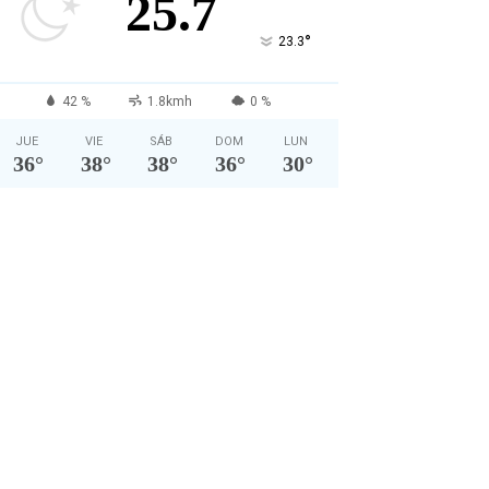
25.7
°
23.3
42 %
1.8kmh
0 %
JUE
VIE
SÁB
DOM
LUN
36
°
38
°
38
°
36
°
30
°