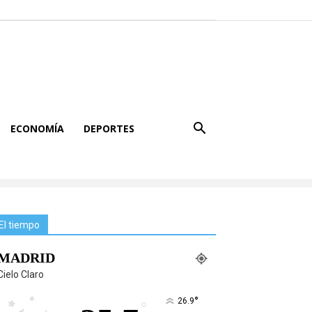
ECONOMÍA
DEPORTES
El tiempo
MADRID
Cielo Claro
°
26.9
°