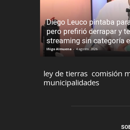
 para bueno en la labor periodística,
par y terminar en un programa de
goría en LUZU TV
ley de tierras
comisión m
municipalidades
SO