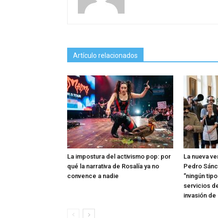
Artículo relacionados
La impostura del activismo pop: por
La nueva ve
qué la narrativa de Rosalía ya no
Pedro Sánc
convence a nadie
“ningún tip
servicios d
invasión de