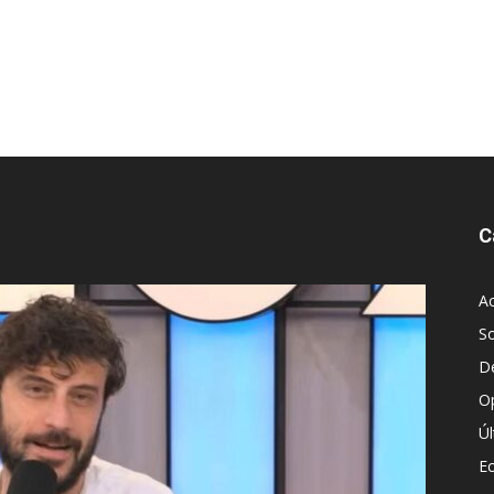
C
Ac
S
D
O
Ú
E