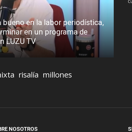
Cu
¿Padece Pedro Sánchez el “Síndrome
Analistas debaten sobre el estilo de l
presidente
R.C. Gómez
-
2 agosto, 2026
ixta
risalía
millones
BRE NOSOTROS
S