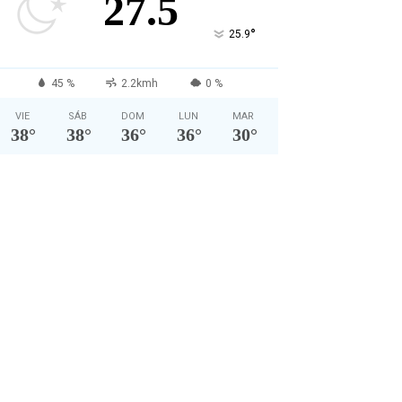
27.5
°
25.9
45 %
2.2kmh
0 %
VIE
SÁB
DOM
LUN
MAR
38
°
38
°
36
°
36
°
30
°