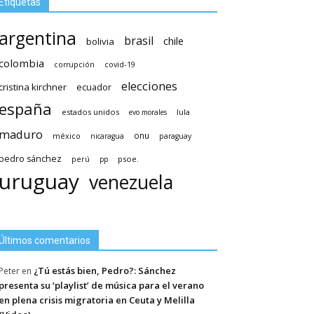
Etiquetas
argentina
brasil
chile
bolivia
colombia
covid-19
corrupción
elecciones
cristina kirchner
ecuador
españa
estados unidos
lula
evo morales
maduro
méxico
onu
nicaragua
paraguay
pedro sánchez
psoe.
perú
pp
uruguay
venezuela
Últimos comentarios
¿Tú estás bien, Pedro?: Sánchez
Peter
en
presenta su ‘playlist’ de música para el verano
en plena crisis migratoria en Ceuta y Melilla