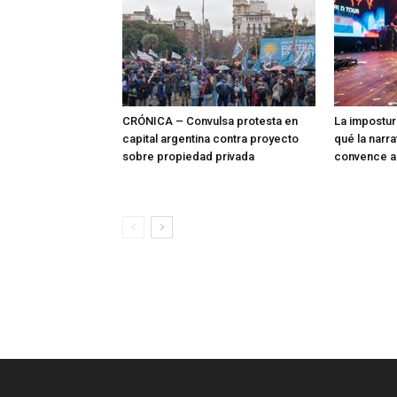
CRÓNICA – Convulsa protesta en
La impostur
capital argentina contra proyecto
qué la narra
sobre propiedad privada
convence a