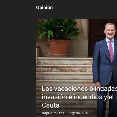
Opinión
edro Sánchez frente a un
icable veto al Rey en
Sin disim
Brasil y 
R.C. Gómez
-
5 ago