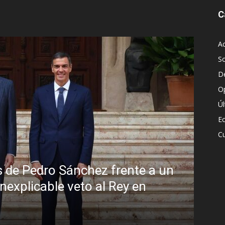
C
Ac
S
D
O
Ú
E
Cu
ulo: la peligrosa promiscuidad instituci
la sombra del Foro de São Paulo
sto, 2026