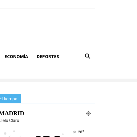
ECONOMÍA
DEPORTES
El tiempo
MADRID
Cielo Claro
°
28
°