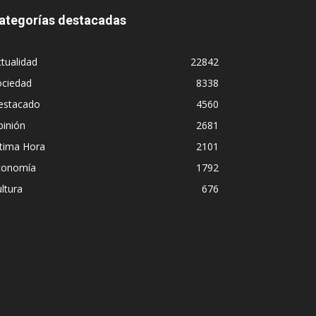
ategorías destacadas
tualidad
22842
ociedad
8338
estacado
4560
pinión
2681
ltima Hora
2101
conomía
1792
ltura
676
Diego Leuco pintaba para b
onal en
pero prefirió derrapar y t
streaming sin categoría e
Iñigo Almuena
-
4 agosto, 2026