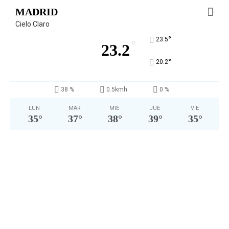
MADRID
Cielo Claro
°
23.5
°
23.2
°
20.2
38 %
0.5kmh
0 %
LUN
MAR
MIÉ
JUE
VIE
35
°
37
°
38
°
39
°
35
°