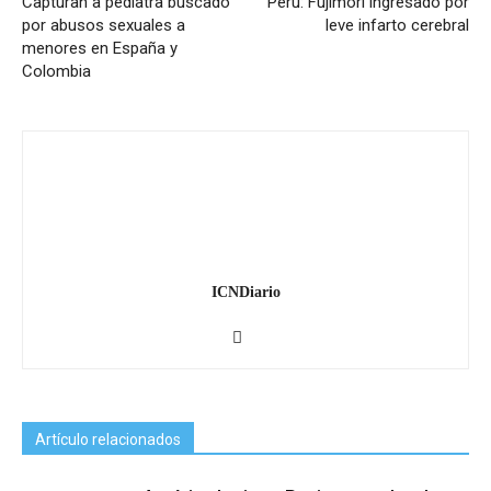
Capturan a pediatra buscado
Perú: Fujimori ingresado por
por abusos sexuales a
leve infarto cerebral
menores en España y
Colombia
ICNDiario
Artículo relacionados