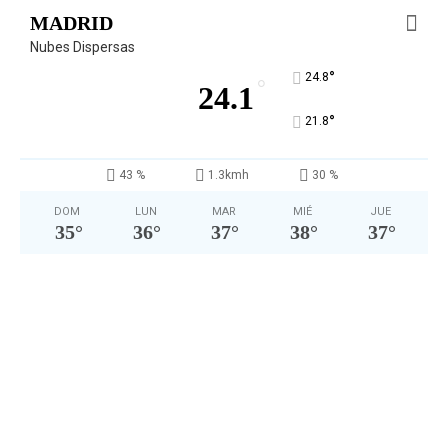
MADRID
Nubes Dispersas
°
24.8
°
24.1
°
21.8
43 %
1.3kmh
30 %
DOM
LUN
MAR
MIÉ
JUE
35
°
36
°
37
°
38
°
37
°