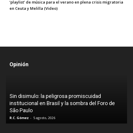
‘playlist’ de música para el verano en plena crisis migratoria
en Ceuta y Melilla (Video)
Opinión
D
Sin disimulo: la peligrosa promiscuidad
p
e
institucional en Brasil y la sombra del Foro de
São Paulo
R.C. Gómez
-
5 agosto, 2026
I