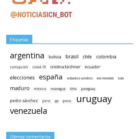
Etiquetas
argentina
brasil
chile
colombia
bolivia
cristina kirchner
ecuador
covid-19
corrupción
españa
elecciones
estados unidos
lula
evo morales
maduro
méxico
onu
nicaragua
paraguay
uruguay
pedro sánchez
psoe.
perú
pp
venezuela
Últimos comentarios