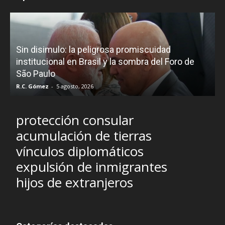
D
Sin disimulo: la peligrosa promiscuidad
p
e
institucional en Brasil y la sombra del Foro de
São Paulo
R.C. Gómez
-
5 agosto, 2026
I
protección consular
acumulación de tierras
vínculos diplomáticos
expulsión de inmigrantes
hijos de extranjeros