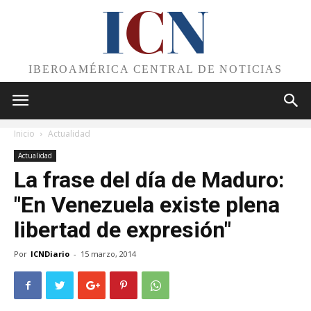
I
C
N
IBEROAMÉRICA CENTRAL DE NOTICIAS
Inicio
Actualidad
Actualidad
La frase del día de Maduro:
"En Venezuela existe plena
libertad de expresión"
Por
ICNDiario
-
15 marzo, 2014