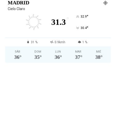
MADRID
Cielo Claro
°
32.9
°
31.3
°
30.4
31 %
0.9kmh
1 %
SÁB
DOM
LUN
MAR
MIÉ
36
°
35
°
36
°
37
°
38
°