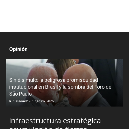
Opinión
D
Sin disimulo: la peligrosa promiscuidad
p
e
institucional en Brasil y la sombra del Foro de
São Paulo
R.C. Gómez
-
5 agosto, 2026
I
infraestructura estratégica