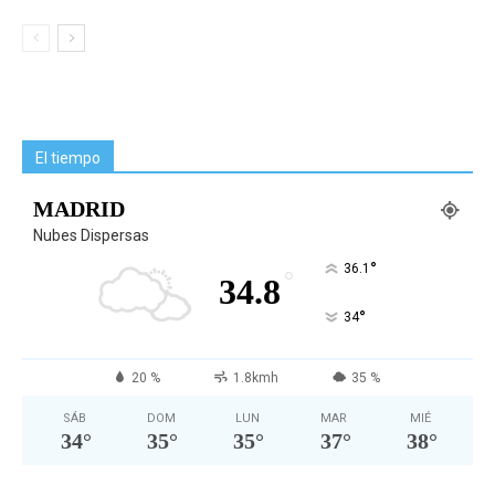
El tiempo
MADRID
Nubes Dispersas
°
36.1
°
34.8
°
34
20 %
1.8kmh
35 %
SÁB
DOM
LUN
MAR
MIÉ
34
°
35
°
35
°
37
°
38
°