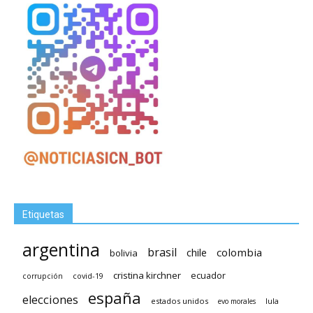
Etiquetas
argentina
brasil
chile
colombia
bolivia
cristina kirchner
ecuador
covid-19
corrupción
españa
elecciones
estados unidos
lula
evo morales