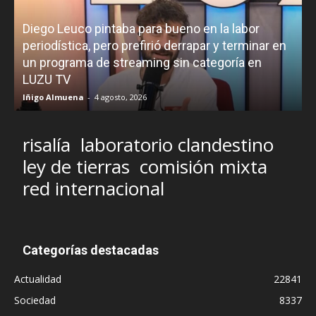
Diego Leuco pintaba para bueno en la labor
periodística, pero prefirió derrapar y terminar en
un programa de streaming sin categoría en
H
LUZU TV
l
Iñigo Almuena
-
4 agosto, 2026
R
risalía
laboratorio clandestino
ley de tierras
comisión mixta
red internacional
Categorías destacadas
Actualidad
22841
Sociedad
8337