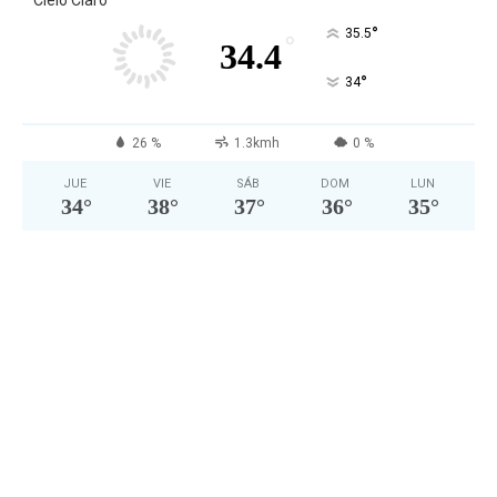
Cielo Claro
°
35.5
°
34.4
°
34
26 %
1.3kmh
0 %
JUE
VIE
SÁB
DOM
LUN
34
°
38
°
37
°
36
°
35
°