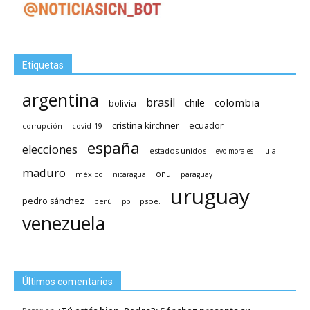
Etiquetas
argentina
brasil
chile
colombia
bolivia
cristina kirchner
ecuador
covid-19
corrupción
españa
elecciones
estados unidos
lula
evo morales
maduro
méxico
onu
nicaragua
paraguay
uruguay
pedro sánchez
psoe.
perú
pp
venezuela
Últimos comentarios