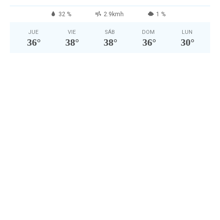
32 %
2.9kmh
1 %
JUE
VIE
SÁB
DOM
LUN
36
°
38
°
38
°
36
°
30
°