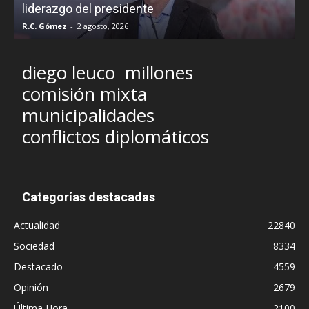
liderazgo del presidente
R.C. Gómez
-
2 agosto, 2026
M
diego leuco
millones
comisión mixta
municipalidades
conflictos diplomáticos
Categorías destacadas
Actualidad
22840
Sociedad
8334
Destacado
4559
Opinión
2679
Última Hora
2100