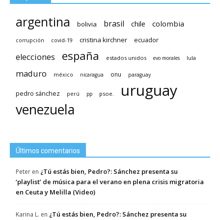
argentina
brasil
chile
colombia
bolivia
cristina kirchner
ecuador
covid-19
corrupción
españa
elecciones
estados unidos
lula
evo morales
maduro
méxico
onu
nicaragua
paraguay
uruguay
pedro sánchez
psoe.
perú
pp
venezuela
Últimos comentarios
¿Tú estás bien, Pedro?: Sánchez presenta su
Peter
en
‘playlist’ de música para el verano en plena crisis migratoria
en Ceuta y Melilla (Video)
¿Tú estás bien, Pedro?: Sánchez presenta su
Karina L.
en