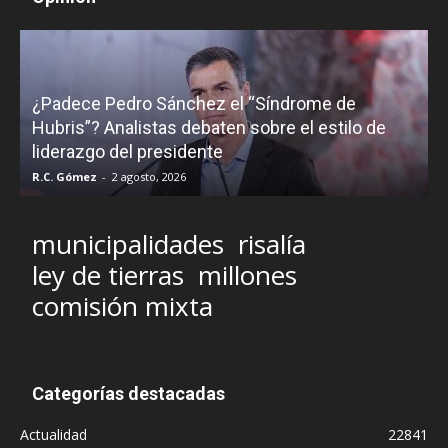
¿Padece Pedro Sánchez el “Síndrome de
C
Hubris”? Analistas debaten sobre el estilo de
c
liderazgo del presidente
R.C. Gómez
-
2 agosto, 2026
M
municipalidades
risalía
ley de tierras
millones
comisión mixta
Categorías destacadas
Actualidad
22841