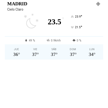
MADRID
Cielo Claro
°
23.9
°
23.5
°
21.5
49 %
0.9kmh
0 %
JUE
VIE
SÁB
DOM
LUN
36
°
37
°
37
°
37
°
34
°