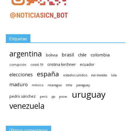
Etiquetas
argentina
brasil
chile
colombia
bolivia
cristina kirchner
ecuador
covid-19
corrupción
españa
elecciones
estados unidos
lula
evo morales
maduro
méxico
onu
nicaragua
paraguay
uruguay
pedro sánchez
psoe.
perú
pp
venezuela
Últimos comentarios