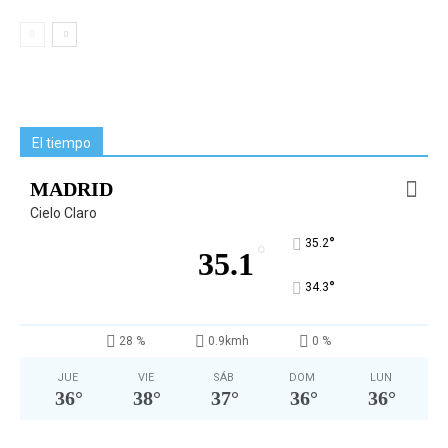
El tiempo
MADRID
Cielo Claro
°
35.2
°
35.1
°
34.3
28 %
0.9kmh
0 %
JUE
VIE
SÁB
DOM
LUN
36
°
38
°
37
°
36
°
36
°