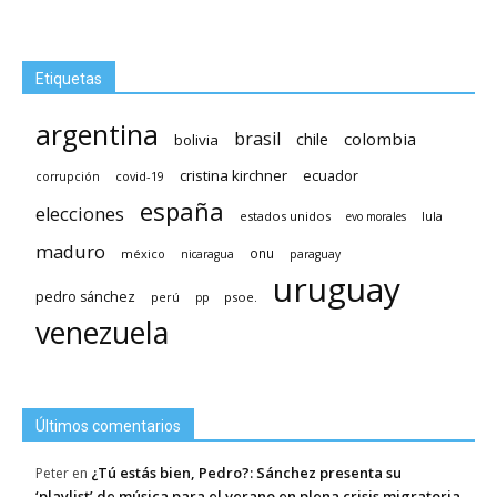
Etiquetas
argentina
brasil
chile
colombia
bolivia
cristina kirchner
ecuador
covid-19
corrupción
españa
elecciones
estados unidos
lula
evo morales
maduro
méxico
onu
nicaragua
paraguay
uruguay
pedro sánchez
psoe.
perú
pp
venezuela
Últimos comentarios
¿Tú estás bien, Pedro?: Sánchez presenta su
Peter
en
‘playlist’ de música para el verano en plena crisis migratoria