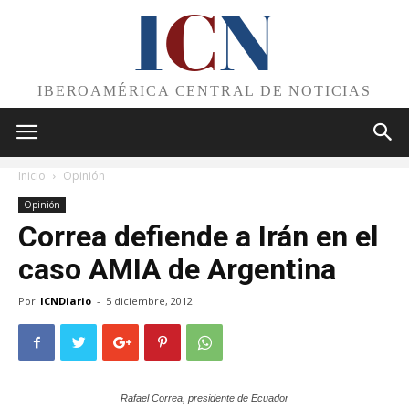
I
C
N
IBEROAMÉRICA CENTRAL DE NOTICIAS
Inicio
Opinión
Opinión
Correa defiende a Irán en el
caso AMIA de Argentina
Por
ICNDiario
-
5 diciembre, 2012
Rafael Correa, presidente de Ecuador