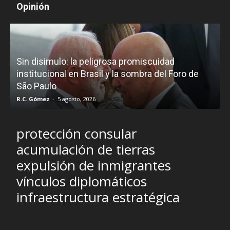
Opinión
D
Sin disimulo: la peligrosa promiscuidad
p
e
institucional en Brasil y la sombra del Foro de
São Paulo
R.C. Gómez
-
5 agosto, 2026
I
protección consular
acumulación de tierras
expulsión de inmigrantes
vínculos diplomáticos
infraestructura estratégica