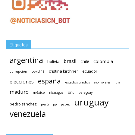
Etiquetas
argentina
brasil
chile
colombia
bolivia
cristina kirchner
ecuador
covid-19
corrupción
españa
elecciones
estados unidos
lula
evo morales
maduro
méxico
onu
nicaragua
paraguay
uruguay
pedro sánchez
psoe.
perú
pp
venezuela