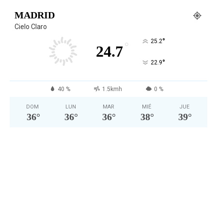
MADRID
Cielo Claro
°
25.2
°
24.7
°
22.9
40 %
1.5kmh
0 %
DOM
LUN
MAR
MIÉ
JUE
36
°
36
°
36
°
38
°
39
°