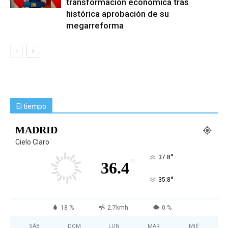
transformación económica tras
histórica aprobación de su
megarreforma
El tiempo
MADRID
Cielo Claro
°
37.8
°
36.4
°
35.8
18 %
2.7kmh
0 %
SÁB
DOM
LUN
MAR
MIÉ