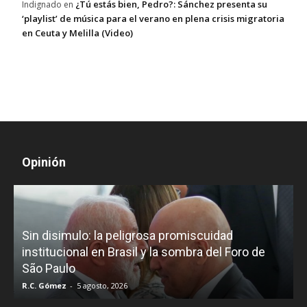
¿Tú estás bien, Pedro?: Sánchez presenta su
Indignado
en
‘playlist’ de música para el verano en plena crisis migratoria
en Ceuta y Melilla (Video)
Opinión
D
Sin disimulo: la peligrosa promiscuidad
p
e
institucional en Brasil y la sombra del Foro de
São Paulo
R.C. Gómez
-
5 agosto, 2026
I