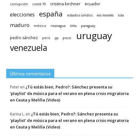
cristina kirchner
ecuador
covid-19
corrupción
españa
elecciones
estados unidos
lula
evo morales
maduro
méxico
onu
nicaragua
paraguay
uruguay
pedro sánchez
psoe.
perú
pp
venezuela
Últimos comentarios
¿Tú estás bien, Pedro?: Sánchez presenta su
Peter
en
‘playlist’ de música para el verano en plena crisis migratoria
en Ceuta y Melilla (Video)
¿Tú estás bien, Pedro?: Sánchez presenta su
Karina L.
en
‘playlist’ de música para el verano en plena crisis migratoria
en Ceuta y Melilla (Video)