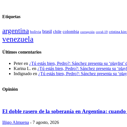
Etiquetas
argentina
brasil
chile
colombia
bolivia
cristina kir
covid-19
corrupción
venezuela
Últimos comentarios
Peter
en
¿Tú estás bien, Pedro?: Sánchez presenta su ‘playlist’ 
Karina L.
en
¿Tú estás bien, Pedro?: Sánchez presenta su ‘playl
Indignado
en
¿Tú estás bien, Pedro?: Sánchez presenta su ‘playl
Opinión
El doble rasero de la soberanía en Argentina: cuando 
Iñigo Almuena
-
7 agosto, 2026