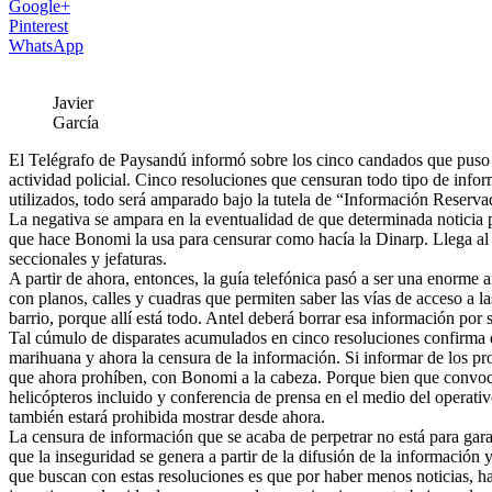
Google+
Pinterest
WhatsApp
Javier
García
El Telégrafo de Paysandú informó sobre los cinco candados que puso Bo
actividad policial. Cinco resoluciones que censuran todo tipo de infor
utilizados, todo será amparado bajo la tutela de “Información Reserva
La negativa se ampara en la eventualidad de que determinada noticia pu
que hace Bonomi la usa para censurar como hacía la Dinarp. Llega al e
seccionales y jefaturas.
A partir de ahora, entonces, la guía telefónica pasó a ser una enorme 
con planos, calles y cuadras que permiten saber las vías de acceso a la
barrio, porque allí está todo. Antel deberá borrar esa información por 
Tal cúmulo de disparates acumulados en cinco resoluciones confirma qu
marihuana y ahora la censura de la información. Si informar de los pro
que ahora prohíben, con Bonomi a la cabeza. Porque bien que convoc
helicópteros incluido y conferencia de prensa en el medio del operati
también estará prohibida mostrar desde ahora.
La censura de información que se acaba de perpetrar no está para gara
que la inseguridad se genera a partir de la difusión de la información
que buscan con estas resoluciones es que por haber menos noticias, ha