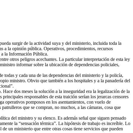
da surgir de la actividad suya y del ministerio, incluida toda la
as a la opinión pública. Operativos, procedimientos, recursos
 a la Información Pública.
tre otros peligros acechantes. La particular interpretación de esta ley
ministro informar sobre la ubicación de dependencias policiales,
e todas y cada una de las dependencias del ministerio y la policía,
ropio ministro. Obvio que también a los hospitales y a la panadería del
cional”.
 Hace dos meses la solución a la inseguridad era la legalización de la
principales responsables de esta traición serían los jerarcas censores
ga operativos pomposos en los asentamientos, con vuelo de
os patrulleros que se compran, no muchos, a las cámaras, cosa que
olítica del ministro y su elenco. Es además señal que siguen pensado
amente la “sensación térmica”. La hipótesis de trabajo es increíble. Lo
 de un ministerio que entre otras cosas tiene servicios que pueden