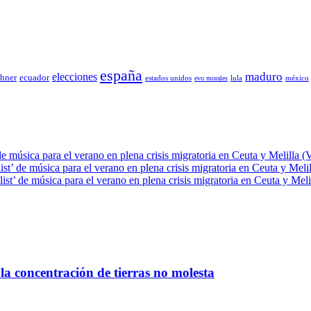
españa
elecciones
maduro
chner
ecuador
estados unidos
lula
méxico
evo morales
de música para el verano en plena crisis migratoria en Ceuta y Melilla (
ist’ de música para el verano en plena crisis migratoria en Ceuta y Meli
ist’ de música para el verano en plena crisis migratoria en Ceuta y Meli
la concentración de tierras no molesta