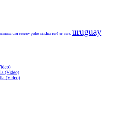
uruguay
pedro sánchez
onu
psoe.
nicaragua
paraguay
perú
pp
Video)
lla (Video)
lla (Video)