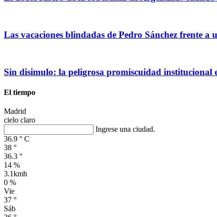
Las vacaciones blindadas de Pedro Sánchez frente a un
Sin disimulo: la peligrosa promiscuidad institucional
El tiempo
Madrid
cielo claro
Ingrese una ciudad.
36.9
°
C
38
°
36.3
°
14 %
3.1kmh
0 %
Vie
37
°
Sáb