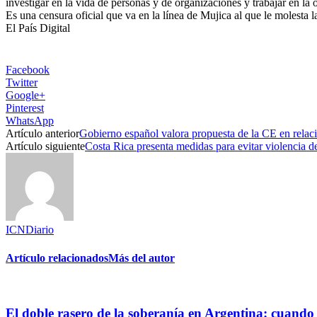
investigar en la vida de personas y de organizaciones y trabajar en la 
Es una censura oficial que va en la línea de Mujica al que le molesta l
El País Digital
Facebook
Twitter
Google+
Pinterest
WhatsApp
Artículo anterior
Gobierno español valora propuesta de la CE en relac
Artículo siguiente
Costa Rica presenta medidas para evitar violencia d
ICNDiario
Artículo relacionados
Más del autor
El doble rasero de la soberanía en Argentina: cuando 