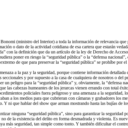
nomi (ministro del Interior) a toda la información de relevancia que pue
mación o dato de la actividad cotidiana de esa cartera que estarán vedad
da” con la definición que da un artículo de la ley de Derecho de Acceso
diera poner en riesgo la “seguridad pública” o la “defensa nacional”, en
xtremo de que para preservar la “seguridad pública” se prohíbe por el 
amenaza a la paz y la seguridad, porque contiene información detallada d
s seccionales y por supuesto a la casa de cualquiera de nosotros o del p
ser un peligro para la “seguridad pública” y, obviamente, la “defensa na
e las cabezas humeantes de los jerarcas vienen errando con total éxito.
cedimientos policiales fuera peligroso y una amenaza a la seguridad, los 
aban a los medios para que cubrieran con cámaras y grabadores los me
vo. Y ni que hablar del show que arman mostrando hasta las bujías de l
ntizar ninguna “seguridad pública”, sino para garantizar la seguridad p
 y no de la existencia del delito en forma desmadrada y violenta. Es nuev
ya más seguridad, tan simple como tonto. Y también dificultar el control