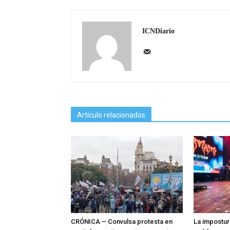
ICNDiario
Artículo relacionados
CRÓNICA – Convulsa protesta en
La impostur