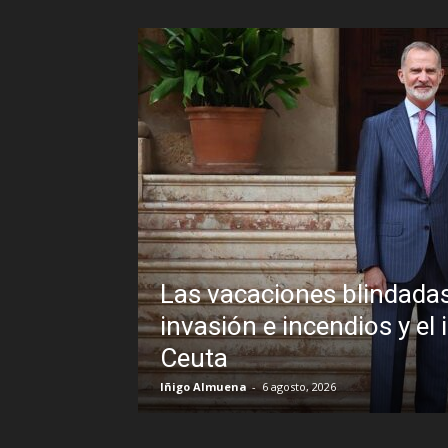
adas de Pedro Sánchez frente a un
 el inexplicable veto al Rey en