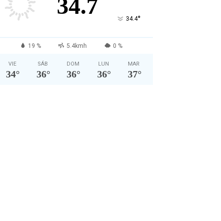
34.7
°
34.4
19 %
5.4kmh
0 %
VIE
SÁB
DOM
LUN
MAR
34
°
36
°
36
°
36
°
37
°