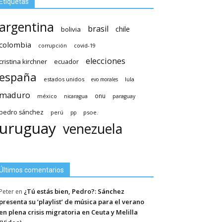
Etiquetas
argentina
brasil
chile
bolivia
colombia
covid-19
corrupción
elecciones
cristina kirchner
ecuador
españa
estados unidos
lula
evo morales
maduro
méxico
onu
nicaragua
paraguay
pedro sánchez
psoe.
perú
pp
uruguay
venezuela
Últimos comentarios
¿Tú estás bien, Pedro?: Sánchez
Peter
en
presenta su ‘playlist’ de música para el verano
en plena crisis migratoria en Ceuta y Melilla