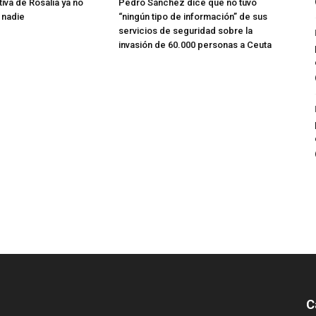
tiva de Rosalía ya no
Pedro Sánchez dice que no tuvo
 nadie
“ningún tipo de información” de sus
servicios de seguridad sobre la
invasión de 60.000 personas a Ceuta
C