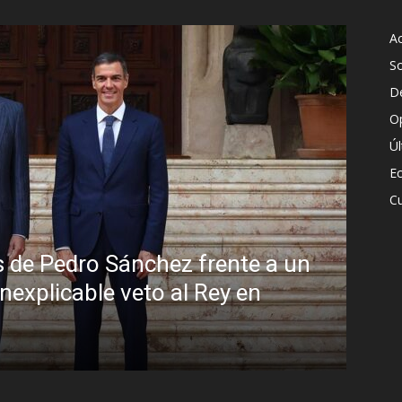
Ac
S
D
O
Ú
E
Cu
Sin disimulo: la peligrosa promiscuidad
Brasil y la sombra del Foro de São Pau
R.C. Gómez
-
5 agosto, 2026