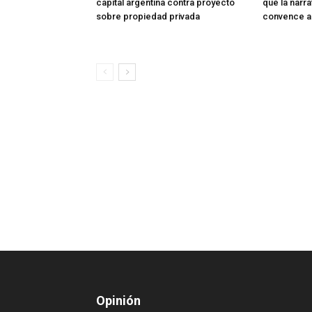
capital argentina contra proyecto
qué la narra
sobre propiedad privada
convence a
Opinión