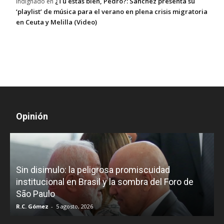
¿Tú estás bien, Pedro?: Sánchez presenta su
Indignado
en
‘playlist’ de música para el verano en plena crisis migratoria
en Ceuta y Melilla (Video)
Opinión
Diego Leuco pintaba para bueno en la labor
periodística, pero prefirió derrapar y terminar 
ro de
un programa de streaming sin categoría en
LUZU TV
Iñigo Almuena
-
4 agosto, 2026