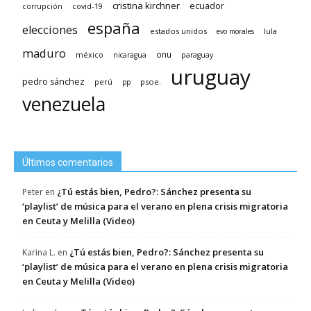
cristina kirchner
ecuador
covid-19
corrupción
españa
elecciones
estados unidos
lula
evo morales
maduro
méxico
onu
nicaragua
paraguay
uruguay
pedro sánchez
psoe.
perú
pp
venezuela
Últimos comentarios
¿Tú estás bien, Pedro?: Sánchez presenta su
Peter
en
‘playlist’ de música para el verano en plena crisis migratoria
en Ceuta y Melilla (Video)
¿Tú estás bien, Pedro?: Sánchez presenta su
Karina L.
en
‘playlist’ de música para el verano en plena crisis migratoria
en Ceuta y Melilla (Video)