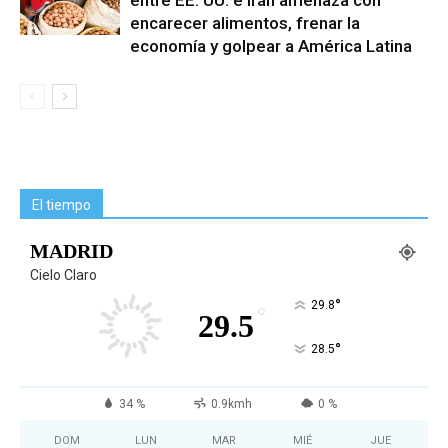
entre EE. UU. e Irán amenaza con
encarecer alimentos, frenar la
economía y golpear a América Latina
El tiempo
MADRID
Cielo Claro
°
29.8
°
29.5
°
28.5
34 %
0.9kmh
0 %
DOM
LUN
MAR
MIÉ
JUE